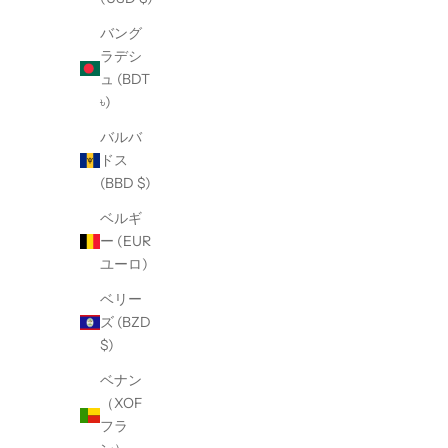
バング
ラデシ
ュ (BDT
৳)
バルバ
ドス
(BBD $)
ベルギ
ー (EUR
ユーロ)
ベリー
ズ (BZD
$)
ベナン
（XOF
フラ