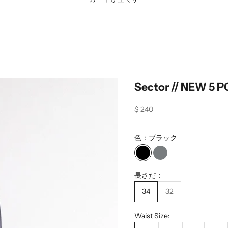
Sector // NEW 5
Sale price
$ 240
色：
ブラック
ブラック
グレー
長さだ：
34
32
Waist Size: