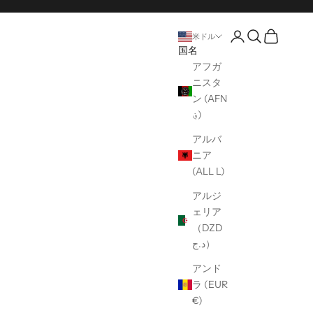
口座開設ページ
オープンサー
オープンカ
米ドル
国名
アフガ
ニスタ
ン (AFN
؋)
アルバ
ニア
(ALL L)
アルジ
ェリア
（DZD
د.ج）
アンド
ラ (EUR
€)