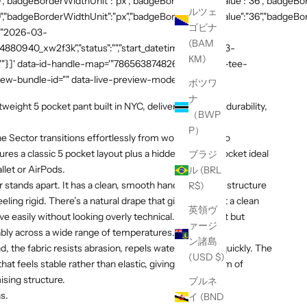
,"badgeBorderWidthUnit":"px","badgeBorderRadiusValue":"36","badgeBord
ルツェ
,"badgeBorderWidthUnit":"px","badgeBorderRadiusValue":"36","badgeBorde
ゴビナ
":"2026-03-
(BAM
54880940_xw2f3k","status":"","start_datetime":"2026-03-
КМ)
:""}]' data-id-handle-map='"7865638748269":"mission-tee-
iew-bundle-id="" data-live-preview-mode="false" >
ボツワ
ナ
weight 5 pocket pant built in NYC, delivering stretch, durability,
（BWP
P）
 Sector transitions effortlessly from work to travel to
ures a classic 5 pocket layout plus a hidden side zip pocket ideal
ブラジ
allet or AirPods.
ル (BRL
 stands apart. It has a clean, smooth hand with a soft structure
R$)
eling rigid. There’s a natural drape that gives the pant a clean
英領ヴ
ove easily without looking overly technical. Lightweight but
ァージ
ably across a wide range of temperatures.
ン諸島
d, the fabric resists abrasion, repels water and dries quickly. The
(USD $)
that feels stable rather than elastic, giving you freedom of
ing structure.
ブルネ
hs.
イ (BND