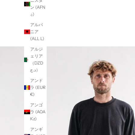
ニスタ
ン (AFN
؋)
アルバ
ニア
(ALL L)
アルジ
ェリア
（DZD
د.ج）
アンド
ラ (EUR
€)
アンゴ
ラ (AOA
Kz)
アンギ