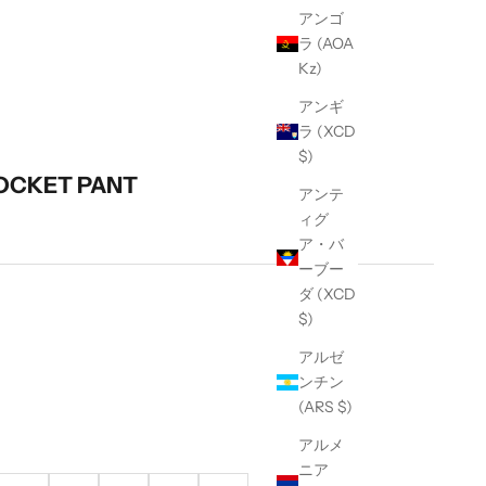
アンゴ
ラ (AOA
Kz)
アンギ
ラ (XCD
$)
 POCKET PANT
アンテ
ィグ
ア・バ
ーブー
ダ (XCD
$)
アルゼ
ンチン
(ARS $)
アルメ
ニア