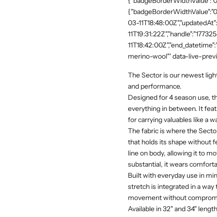
{"badgeBorderWidthValue":"0"
{"badgeBorderWidthValue":"0"
03-11T18:48:00Z","updatedAt
11T19:31:22Z","handle":"17732
11T18:42:00Z","end_datetime"
merino-wool"' data-live-prev
The Sector is our newest light
and performance.
Designed for 4 season use, the
everything in between. It feat
for carrying valuables like a w
The fabric is where the Sector
that holds its shape without fe
line on body, allowing it to m
substantial, it wears comfort
Built with everyday use in min
stretch is integrated in a way 
movement without compromis
Available in 32" and 34" lengt