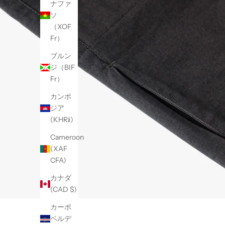
ナファ
ソ
（XOF
Fr）
ブルン
ジ（BIF
Fr）
カンボ
ジア
(KHR៛)
Cameroon
(XAF
CFA)
カナダ
(CAD $)
カーボ
ベルデ