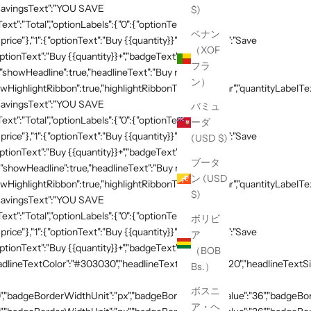
,"savingsText":"YOU SAVE
$)
xt":"Total","optionLabels":{"0":{"optionText":"Buy
ベナン
 price"},"1":{"optionText":"Buy {{quantity}}","badgeText":"Save
（XOF
ptionText":"Buy {{quantity}}+","badgeText":"Save
フラ
{"showHeadline":true,"headlineText":"Buy more, save
ン）
HighlightRibbon":true,"highlightRibbonText":"Popular","quantityLabelText
,"savingsText":"YOU SAVE
バミュ
xt":"Total","optionLabels":{"0":{"optionText":"Buy
ーダ
 price"},"1":{"optionText":"Buy {{quantity}}","badgeText":"Save
(USD $)
ptionText":"Buy {{quantity}}+","badgeText":"Save
ブータ
{"showHeadline":true,"headlineText":"Buy more, save
ン (USD
HighlightRibbon":true,"highlightRibbonText":"Popular","quantityLabelText
$)
,"savingsText":"YOU SAVE
xt":"Total","optionLabels":{"0":{"optionText":"Buy
ボリビ
 price"},"1":{"optionText":"Buy {{quantity}}","badgeText":"Save
ア
ptionText":"Buy {{quantity}}+","badgeText":"Save
（BOB
adlineTextColor":"#303030","headlineTextSizeValue":"20","headlineTextSi
Bs.）
ボスニ
,"badgeBorderWidthUnit":"px","badgeBorderRadiusValue":"36","badgeBord
ア・ヘ