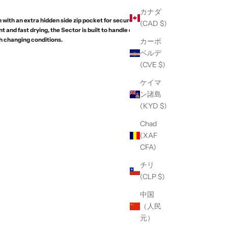
カナダ
 with an extra hidden side zip pocket for secure
(CAD $)
 and fast drying, the Sector is built to handle daily
h changing conditions.
カーボ
ベルデ
(CVE $)
ケイマ
ン諸島
(KYD $)
Chad
(XAF
CFA)
チリ
(CLP $)
中国
（人民
元）