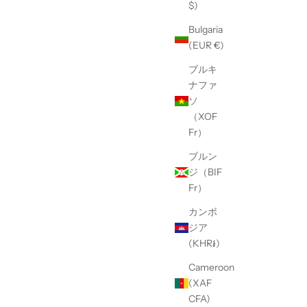
$)
Bulgaria
(EUR €)
ブルキ
ナファ
ソ
（XOF
Fr）
ブルン
ジ（BIF
Fr）
カンボ
ジア
(KHR៛)
Cameroon
(XAF
CFA)