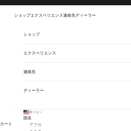
コンテンツへスキップ
Go to Accessibility Statement
ショップ
エクスペリエンス
連絡先
ディーラー
ショップ
エクスペリエンス
連絡先
ディーラー
米ドル
国名
カート
アフガ