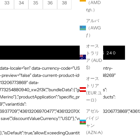
（AMD
33
34
35
36
38
դր.）
アルバ
（AWG
t Quantity
ƒ）
オース
$ 240
トラリ
ア (AUD
$)
 data-locale="en" data-currency-code="USD" data-country-
preview="false" data-current-product-id="7865638748269"
オース
3613206773869" data-
トリア
:"1773254880940_xw2f3k","bundleData":{"generalDetails":
(EUR ユ
rino"},"productApplication":"specific_products","products":
ーロ)
,"variantIds":
アゼル
937709","43613206970477","43613207003245","43613206773869","436132
バイジ
save","discountValueCurrency":"USD"},"volumeTiers":
ャン
(AZN ₼)
},"isDefault":true,"allowExceedingQuantity":false},