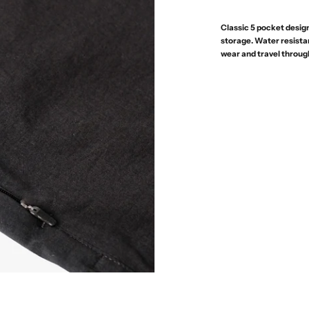
Classic 5 pocket design
storage. Water resistant
wear and travel throug