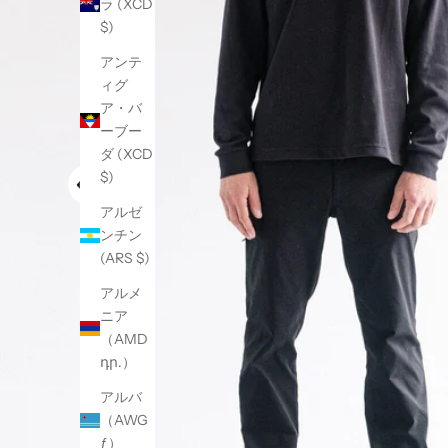
ラ (XCD
$)
アンテ
ィグ
ア・バ
ーブー
ダ (XCD
$)
アルゼ
ンチン
(ARS $)
アルメ
ニア
（AMD
դր.）
アルバ
（AWG
ƒ）