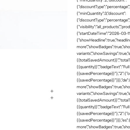
{"minQuantity":2,"discount":
{"discountType":"percentage","
{"minQuantity":3,"discount":
{"discountType":"percentage",
{"visibility":"all_products","
{"startDateTime":"2026-03-11
{"showHeadline":true,"headli
more","showBadges":true,"show
variants","showSavings":true
{{totalSavedAmount}}","totalTe
{{quantity}}","badgeText":"Full
{{savedPercentage}}"},"2":{"o
{{savedPercentage}}"}}},"de"
more","showBadges":true,"show
variants","showSavings":true
{{totalSavedAmount}}","totalTe
{{quantity}}","badgeText":"Full
{{savedPercentage}}"},"2":{"o
{{savedPercentage}}"}}},"es":
more","showBadges":true,"show