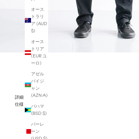
オース
トラリ
ア (AUD
$)
オース
トリア
(EUR ユ
ーロ)
アゼル
バイジ
ャン
(AZN ₼)
詳細
仕様
バハマ
(BSD $)
バーレ
ーン
(USD $)