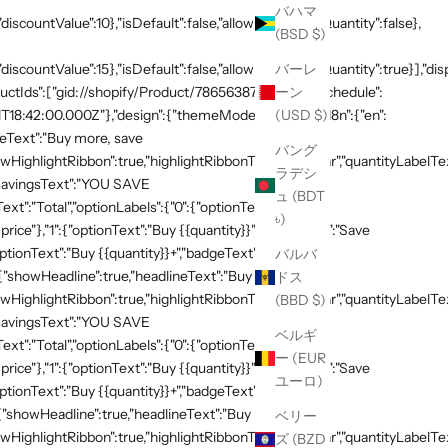
バハマ
discountValue":10},"isDefault":false,"allowExceedingQuantity":false},
(BSD $)
バーレ
"discountValue":15},"isDefault":false,"allowExceedingQuantity":true}],"di
ーン
productIds":["gid://shopify/Product/7865638748269"]},"schedule":
(USD $)
T18:42:00.000Z"},"design":{"themeMode":"custom","i18n":{"en":
neText":"Buy more, save
バング
HighlightRibbon":true,"highlightRibbonText":"Popular","quantityLabelText
ラデシ
,"savingsText":"YOU SAVE
ュ (BDT
xt":"Total","optionLabels":{"0":{"optionText":"Buy
৳)
 price"},"1":{"optionText":"Buy {{quantity}}","badgeText":"Save
ptionText":"Buy {{quantity}}+","badgeText":"Save
バルバ
:{"showHeadline":true,"headlineText":"Buy more, save
ドス
HighlightRibbon":true,"highlightRibbonText":"Popular","quantityLabelText
(BBD $)
,"savingsText":"YOU SAVE
ベルギ
xt":"Total","optionLabels":{"0":{"optionText":"Buy
ー (EUR
 price"},"1":{"optionText":"Buy {{quantity}}","badgeText":"Save
ユーロ)
ptionText":"Buy {{quantity}}+","badgeText":"Save
{"showHeadline":true,"headlineText":"Buy more, save
ベリー
HighlightRibbon":true,"highlightRibbonText":"Popular","quantityLabelText
ズ (BZD