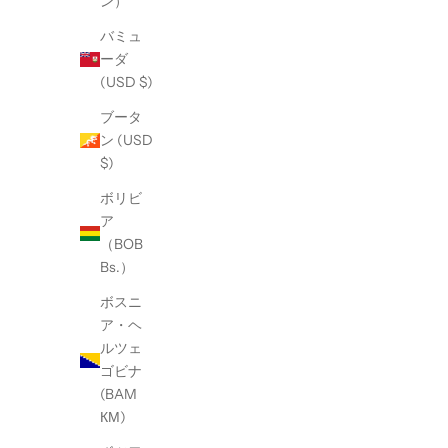
ン）
バミュ
ーダ
(USD $)
ブータ
ン (USD
$)
ボリビ
ア
（BOB
Bs.）
ボスニ
ア・ヘ
ルツェ
ゴビナ
(BAM
КМ)