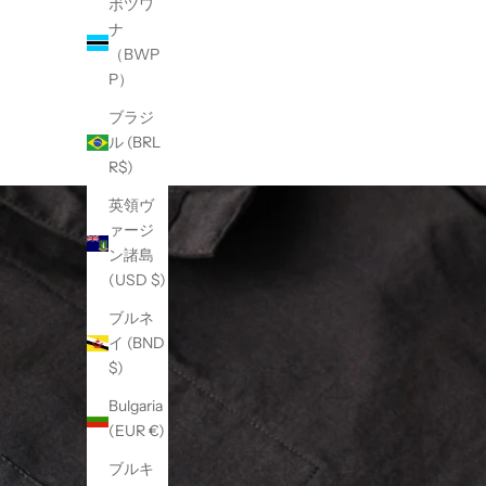
ボツワ
ナ
（BWP
P）
ブラジ
ル (BRL
R$)
英領ヴ
ァージ
ン諸島
(USD $)
ブルネ
イ (BND
$)
Bulgaria
(EUR €)
ブルキ