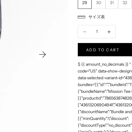
29
30
31
32
サイズ表
数量減少
Increase Produc
ADD TO CART
$ {{ amount_no_decimals }} "
code="US" data-show-design-
data-selected-variant-id="4
bundles='[{"id":"","bundleId"
{"bundleName":"Mission Tee Me
[{"productId":"7865638748269"
["43613206904941","43613206
{"discountName":"Bundle and 
[{"minQuantity":1,"discount":
{"discountType":"no_discount"