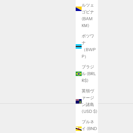
ルツェ
ゴビナ
(BAM
КМ)
ボツワ
ナ
（BWP
P）
ブラジ
ル (BRL
R$)
英領ヴ
ァージ
ン諸島
(USD $)
ブルネ
イ (BND