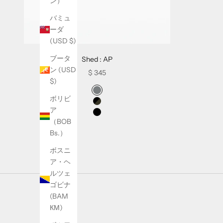
ン）
l
バミュ
e
ーダ
t
(USD $)
t
e
ブータ
Shed : AP
r
ン (USD
Sale price
$ 345
t
$)
Swatch Selectors for Shed : AP
o
グレー
ボリビ
h
ブラック・カモ
ア
e
ブラック
（BOB
a
Bs.）
r
a
ボスニ
b
ア・ヘ
o
ルツェ
u
ゴビナ
t
(BAM
o
КМ)
u