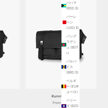
バハマ
(BSD $)
バーレ
ーン
(USD $)
バング
ラデシ
ュ (BDT
৳)
バルバ
ドス
(BBD $)
ベルギ
ー (EUR
ユーロ)
Rummy : AP
ベリー
Sale price
From
$ 315
ズ (BZD