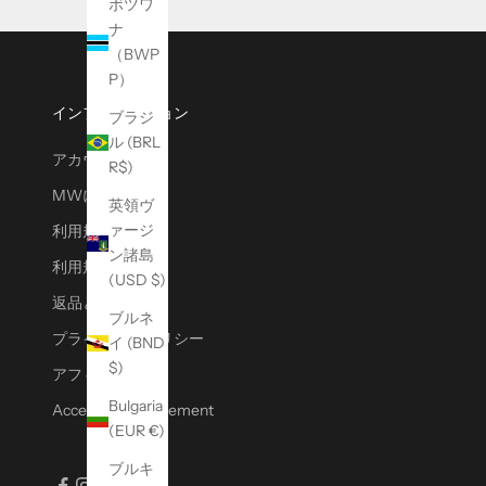
ボツワ
r
ナ
l
（BWP
a
P）
t
e
インフォメーション
ブラジ
s
ル (BRL
アカウント
t
R$)
r
MWについて
英領ヴ
e
ァージ
利用規約
l
ン諸島
e
利用規約
(USD $)
a
返品と交換
s
ブルネ
e
プライバシーポリシー
イ (BND
s
$)
アフィリエイト
,
Bulgaria
Accessibility Statement
s
(EUR €)
p
e
ブルキ
c