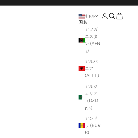
口座開設ページ
オープンサー
オープンカ
米ドル
国名
アフガ
ニスタ
ン (AFN
؋)
アルバ
ニア
(ALL L)
アルジ
ェリア
（DZD
د.ج）
アンド
ラ (EUR
€)