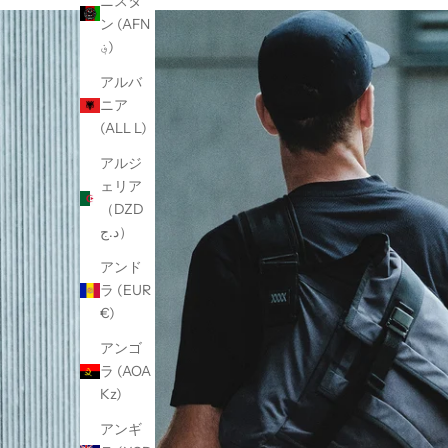
ニスタ
ン (AFN
؋)
アルバ
ニア
(ALL L)
アルジ
ェリア
（DZD
د.ج）
アンド
ラ (EUR
€)
アンゴ
ラ (AOA
Kz)
アンギ