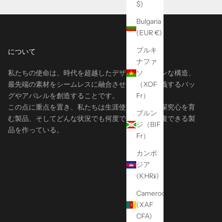
$)
Bulgaria
(EUR €)
ブルキ
について
ナファ
私たちの使命は、時代を超越したデザイン、モダンな構造、
ソ
最先端の素材をシームレスに融合させ、業界を定義するバッ
（XOF
グやアパレルを創造することです。
Fr）
この点に重点を置き、私たちは生涯使える製品、探究心を育
ブルン
む製品、そしてどんな状況でも何度でも確実に往復できる製
ジ（BIF
品を作っている。
Fr）
カンボ
ジア
(KHR៛)
Cameroon
(XAF
CFA)