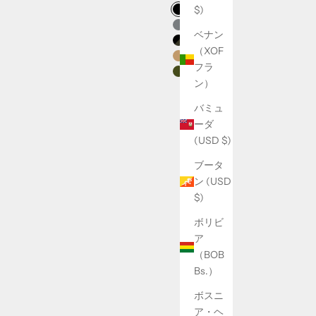
ctors for Monty : AP
Swatch Selectors for Rummy : A
$)
T500
ブラック HT500
500
グレー HT500
ベナン
・カモ
ブラック・カモ
（XOF
ブラウン・キャンバス
フラ
オリーブ・ワックス・キャン
ン）
バミュ
ーダ
(USD $)
ブータ
ン (USD
$)
ボリビ
ア
（BOB
Bs.）
ボスニ
ア・ヘ