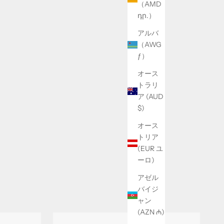
（AMD
դր.）
アルバ
（AWG
ƒ）
オース
トラリ
ア (AUD
$)
オース
トリア
(EUR ユ
ーロ)
アゼル
バイジ
ャン
(AZN ₼)