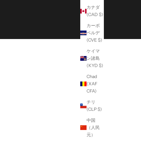
カナダ
(CAD $)
カーボ
ベルデ
(CVE $)
ケイマ
ン諸島
(KYD $)
Chad
(XAF
CFA)
チリ
(CLP $)
中国
（人民
元）