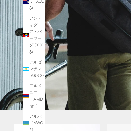
ラ (XCD
$)
アンテ
ィグ
ア・バ
ーブー
ダ (XCD
$)
アルゼ
ンチン
(ARS $)
アルメ
ニア
（AMD
դր.）
アルバ
（AWG
ƒ）