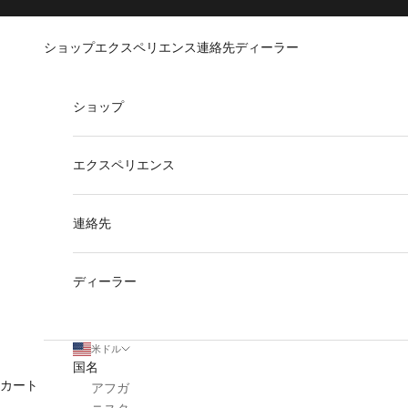
コンテンツへスキップ
Go to Accessibility Statement
ショップ
エクスペリエンス
連絡先
ディーラー
ショップ
エクスペリエンス
連絡先
ディーラー
米ドル
国名
カート
アフガ