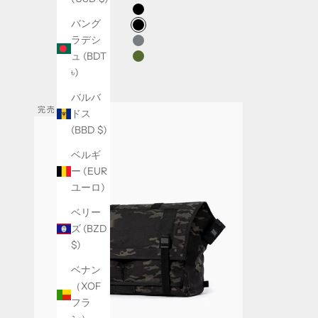
i
Swatch Selectors for Manifest : X51 & Ultr
Black Ultra 400X
g
バング
Black X51
n
ラデシ
Graphite X51
u
ュ (BDT
Olive X51
p
৳)
f
バルバ
o
完売
ドス
r
(BBD $)
o
u
ベルギ
r
ー (EUR
e
ユーロ)
m
ベリー
a
ズ (BZD
i
$)
l
n
ベナン
e
（XOF
w
フラ
s