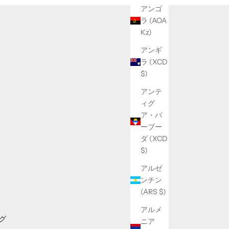
アンゴ
ラ (AOA
Kz)
アンギ
ラ (XCD
$)
アンテ
ィグ
ア・バ
ーブー
ダ (XCD
$)
アルゼ
ンチン
(ARS $)
アルメ
グ
ニア