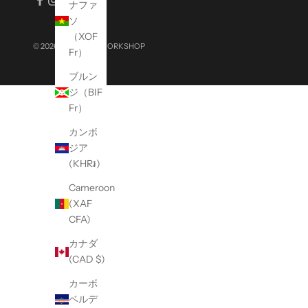
ナファ
i
ソ
a
（XOF
l
© 2026 - MISSION WORKSHOP
Fr）
e
ブルン
v
ジ（BIF
e
Fr）
n
t
カンボ
s
ジア
,
(KHR៛)
a
Cameroon
n
(XAF
d
CFA)
p
r
カナダ
o
(CAD $)
m
カーボ
o
ベルデ
t