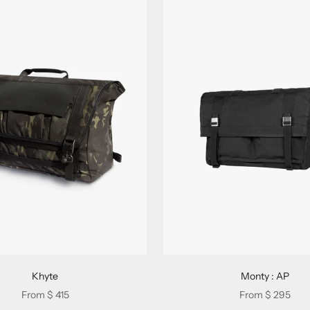
Khyte
Monty : AP
Sale price
Sale price
From
$ 415
From
$ 295