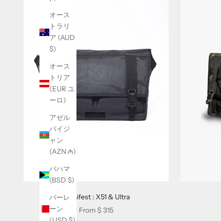
オース
トラリ
ア (AUD
$)
オース
トリア
(EUR ユ
ニ
ーロ)
ュ
アゼル
バイジ
ー
ャン
ス
(AZN ₼)
レ
バハマ
(BSD $)
タ
Manifest : X51 & Ultra
バーレ
ー
ーン
Sale price
From
$ 315
S
(USD $)