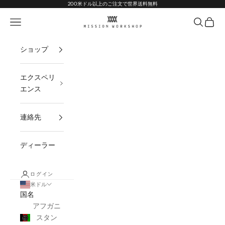
コンテンツへスキップ
Go to Accessibility Statement
200米ドル以上のご注文で世界送料無料
MISSION WORKSHOP
ナビゲーションメニューを開く
オープン
オープ
ショップ
エクスペリ
エンス
連絡先
ディーラー
ログイン
米ドル
国名
アフガニ
スタン