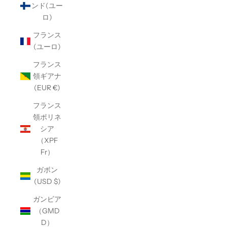
ンド(ユー
ロ)
フランス
(ユーロ)
フランス
領ギアナ
(EUR €)
フランス
領ポリネ
シア
（XPF
Fr）
ガボン
(USD $)
ガンビア
（GMD
D）