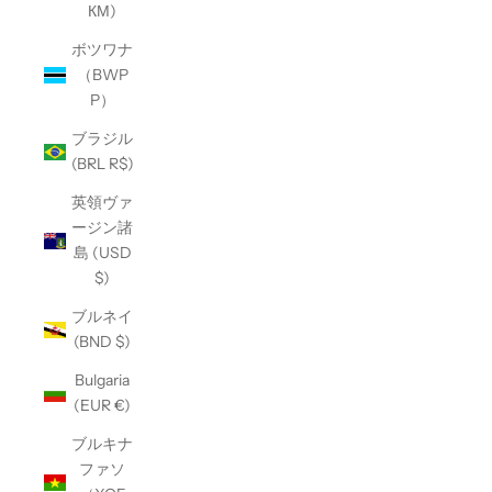
КМ)
ボツワナ
（BWP
P）
ブラジル
(BRL R$)
英領ヴァ
ージン諸
島 (USD
$)
ブルネイ
(BND $)
Bulgaria
(EUR €)
ブルキナ
ファソ