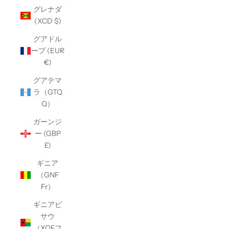
グレナダ
(XCD $)
グアドル
ープ (EUR
€)
グアテマ
ラ（GTQ
Q）
ガーンジ
ー (GBP
£)
ギニア
（GNF
Fr）
ギニアビ
サウ
（XOFフ