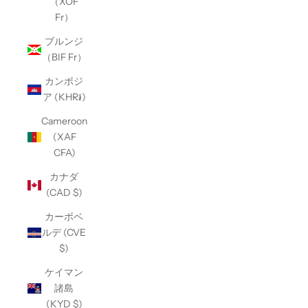
（XOF
Fr）
ブルンジ
（BIF Fr）
カンボジ
ア (KHR៛)
Cameroon
(XAF
CFA)
カナダ
(CAD $)
カーボベ
ルデ (CVE
$)
ケイマン
諸島
(KYD $)