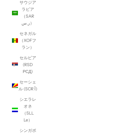
サウジア
ラビア
（SAR
ر.س）
セネガル
（XOFフ
ラン）
セルビア
(RSD
РСД)
セーシェ
ル (SCR Ȉ)
シエラレ
オネ
（SLL
Le）
シンガポ