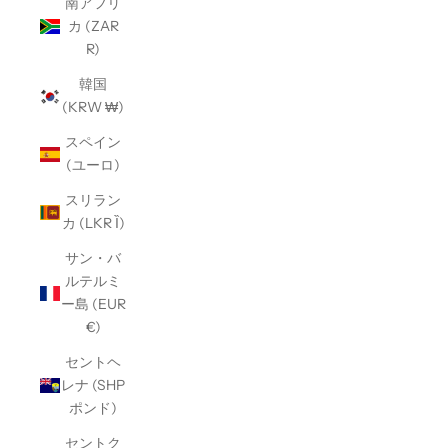
南アフリ
カ (ZAR
R)
韓国
(KRW ₩)
スペイン
(ユーロ)
スリラン
カ (LKR Ȉ)
サン・バ
ルテルミ
ー島 (EUR
€)
セントヘ
レナ (SHP
ポンド)
セントク