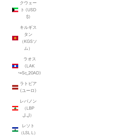
クウェー
ト (USD
$)
キルギス
タン
（KGSソ
ム）
ラオス
(LAK
↪Sc_20AD)
ラトビア
(ユーロ)
レバノン
（LBP
ل.ل）
レソト
（LSL L）