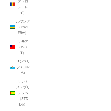
ア（ロ
ン・レ
イ）
ルワンダ
（RWF
FRw）
サモア
（WST
T）
サンマリ
ノ (EUR
€)
サント
メ・プリ
ンシペ
（STD
Db）