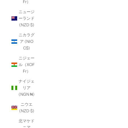
Fr）
ニュージ
ーランド
(NZD $)
ニカラグ
ア (NIO
C$)
ニジェー
ル（XOF
Fr）
ナイジェ
リア
(NGN ₦)
ニウエ
(NZD $)
北マケド
ニア