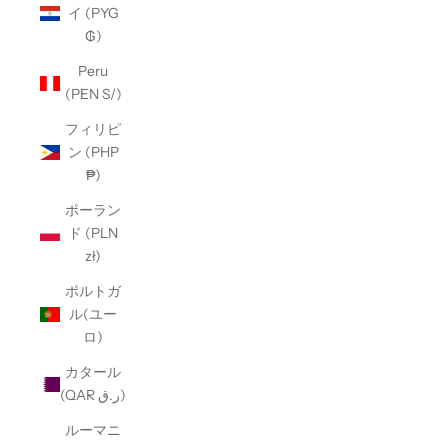
イ (PYG
₲)
Peru
(PEN S/)
フィリピ
ン (PHP
₱)
ポーラン
ド (PLN
zł)
ポルトガ
ル(ユー
ロ)
カタール
(QAR ر.ق)
ルーマニ