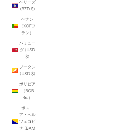
ベリーズ
(BZD $)
ベナン
（XOFフ
ラン）
バミュー
ダ (USD
$)
ブータン
(USD $)
ボリビア
（BOB
Bs.）
ボスニ
ア・ヘル
ツェゴビ
ナ (BAM