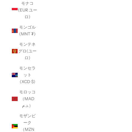
モナコ
(EUR ユー
ロ)
モンゴル
(MNT ₮)
モンテネ
グロ(ユー
ロ)
モンセラ
ット
(XCD $)
モロッコ
（MAD
د.م.）
モザンビ
ーク
（MZN