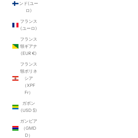
ンド(ユー
ロ)
フランス
(ユーロ)
フランス
領ギアナ
(EUR €)
フランス
領ポリネ
シア
（XPF
Fr）
ガボン
(USD $)
ガンビア
（GMD
D）