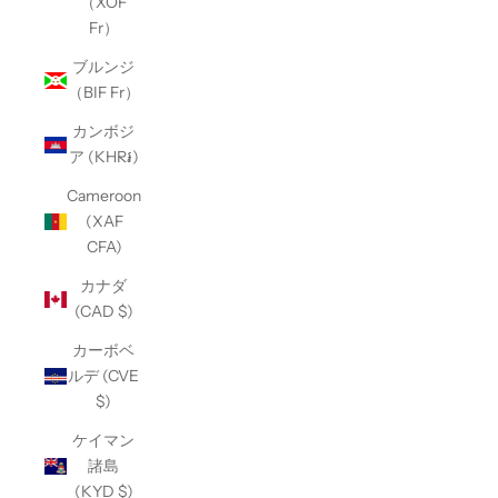
（XOF
Fr）
ブルンジ
（BIF Fr）
カンボジ
ア (KHR៛)
Cameroon
(XAF
CFA)
カナダ
(CAD $)
カーボベ
ルデ (CVE
$)
ケイマン
諸島
(KYD $)