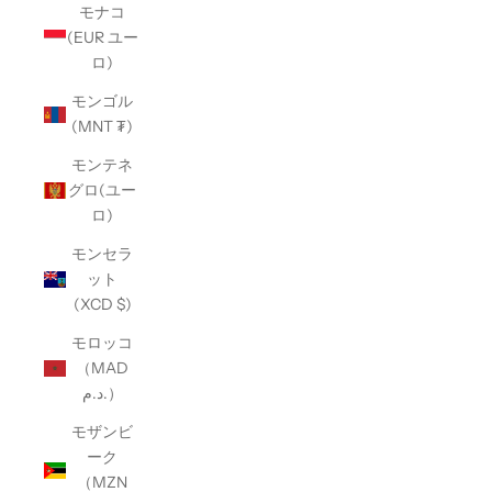
モナコ
(EUR ユー
ロ)
モンゴル
(MNT ₮)
モンテネ
グロ(ユー
ロ)
モンセラ
ット
(XCD $)
モロッコ
（MAD
د.م.）
モザンビ
ーク
（MZN