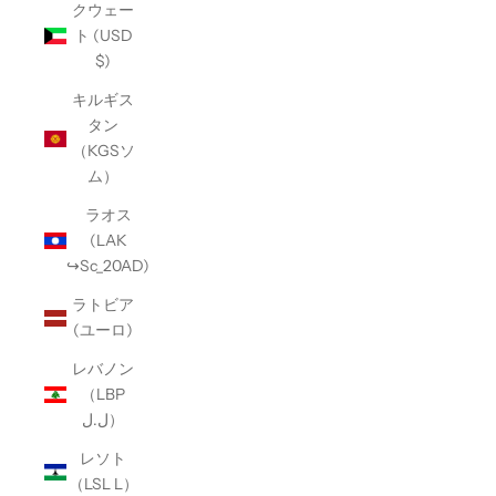
クウェー
ト (USD
$)
キルギス
タン
（KGSソ
ム）
ラオス
(LAK
↪Sc_20AD)
ラトビア
(ユーロ)
レバノン
（LBP
ل.ل）
レソト
（LSL L）