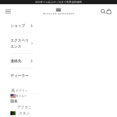
コンテンツへスキップ
Go to Accessibility Statement
200米ドル以上のご注文で世界送料無料
MISSION WORKSHOP
ナビゲーションメニューを開く
オープン
オープ
ショップ
エクスペリ
エンス
連絡先
ディーラー
ログイン
米ドル
国名
アフガニ
スタン