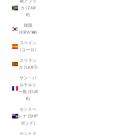
南アフリ
カ (ZAR
R)
韓国
(KRW ₩)
スペイン
(ユーロ)
スリラン
カ (LKR Ȉ)
サン・バ
ルテルミ
ー島 (EUR
€)
セントヘ
レナ (SHP
ポンド)
セントク