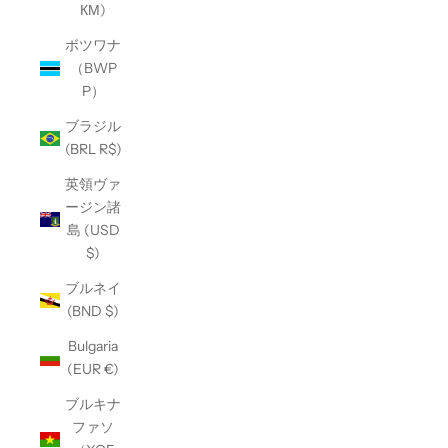
КМ)
ボツワナ
（BWP
P）
ブラジル
(BRL R$)
英領ヴァ
ージン諸
島 (USD
$)
ブルネイ
(BND $)
Bulgaria
(EUR €)
ブルキナ
ファソ