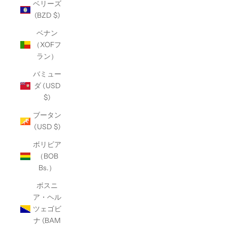
ベリーズ
(BZD $)
ベナン
（XOFフ
ラン）
バミュー
ダ (USD
$)
ブータン
(USD $)
ボリビア
（BOB
Bs.）
ボスニ
ア・ヘル
ツェゴビ
ナ (BAM