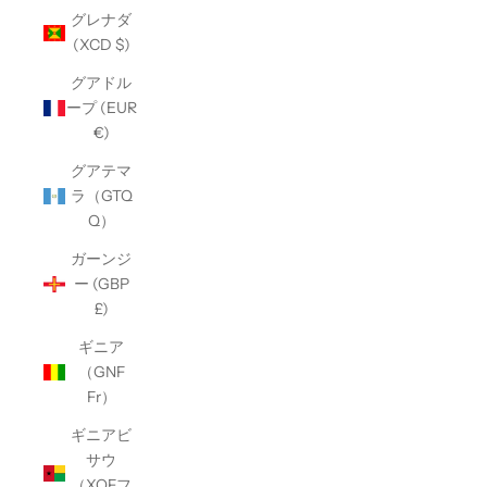
グレナダ
(XCD $)
グアドル
ープ (EUR
€)
グアテマ
ラ（GTQ
Q）
ガーンジ
ー (GBP
£)
ギニア
（GNF
Fr）
ギニアビ
サウ
（XOFフ