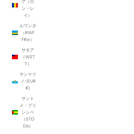
ア（ロ
ン・レ
イ）
ルワンダ
（RWF
FRw）
サモア
（WST
T）
サンマリ
ノ (EUR
€)
サント
メ・プリ
ンシペ
（STD
Db）