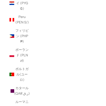
イ (PYG
₲)
Peru
(PEN S/)
フィリピ
ン (PHP
₱)
ポーラン
ド (PLN
zł)
ポルトガ
ル(ユー
ロ)
カタール
(QAR ر.ق)
ルーマニ