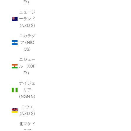
Fr）
ニュージ
ーランド
(NZD $)
ニカラグ
ア (NIO
C$)
ニジェー
ル（XOF
Fr）
ナイジェ
リア
(NGN ₦)
ニウエ
(NZD $)
北マケド
ニア