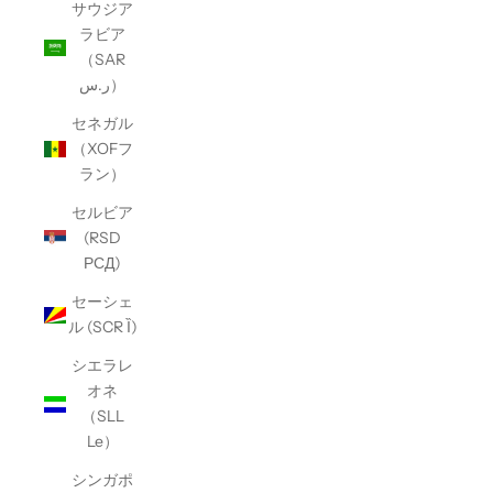
サウジア
ラビア
（SAR
ر.س）
セネガル
（XOFフ
ラン）
セルビア
(RSD
РСД)
セーシェ
ル (SCR Ȉ)
シエラレ
オネ
（SLL
Le）
シンガポ