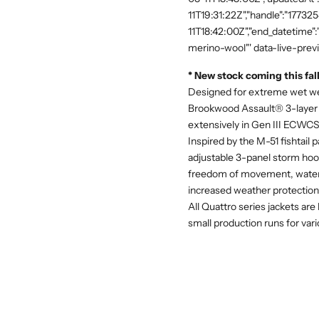
11T19:31:22Z","handle":"17732
11T18:42:00Z","end_datetime"
merino-wool"' data-live-prev
* New stock coming this fall
Designed for extreme wet wea
Brookwood Assault® 3-layer f
extensively in Gen III ECWCS
Inspired by the M-51 fishtail
adjustable 3-panel storm hood,
freedom of movement, waterp
increased weather protection
All Quattro series jackets are
small production runs for vari