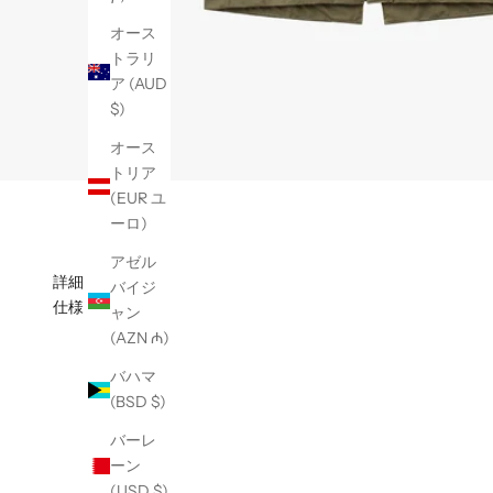
オース
トラリ
ア (AUD
$)
オース
トリア
(EUR ユ
ーロ)
アゼル
詳細
バイジ
仕様
ャン
(AZN ₼)
バハマ
(BSD $)
バーレ
ーン
(USD $)