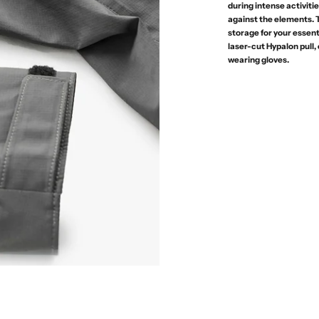
during intense activitie
against the elements. 
storage for your essent
laser-cut Hypalon pull,
wearing gloves.