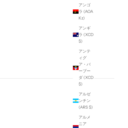
アンゴ
ラ (AOA
Kz)
アンギ
ラ (XCD
$)
アンテ
ィグ
ア・バ
ーブー
ダ (XCD
$)
アルゼ
ンチン
(ARS $)
アルメ
ニア