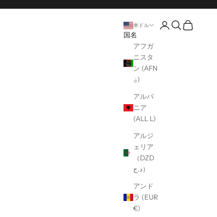
口座開設ページ
オープンサー
オープンカ
米ドル
国名
アフガ
ニスタ
ン (AFN
؋)
アルバ
ニア
(ALL L)
アルジ
ェリア
（DZD
د.ج）
アンド
ラ (EUR
€)