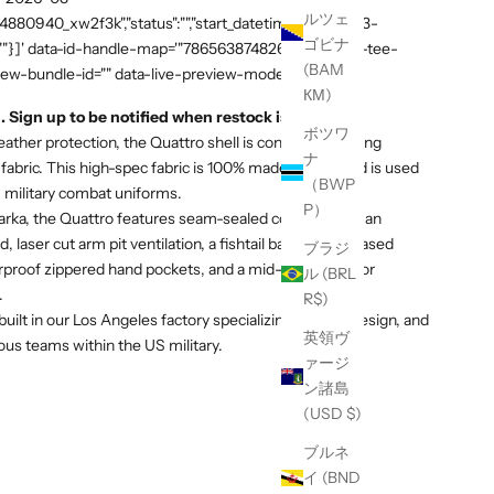
ルツェ
54880940_xw2f3k","status":"","start_datetime":"2026-03-
ゴビナ
:""}]' data-id-handle-map='"7865638748269":"mission-tee-
(BAM
iew-bundle-id="" data-live-preview-mode="false" >
КМ)
. Sign up to be notified when restock is live.
ボツワ
ther protection, the Quattro shell is constructed using
ナ
abric. This high-spec fabric is 100% made in USA and is used
（BWP
 military combat uniforms.
P）
 parka, the Quattro features seam-sealed construction, an
 laser cut arm pit ventilation, a fishtail back for increased
ブラジ
roof zippered hand pockets, and a mid-length cut for
ル (BRL
.
R$)
 built in our Los Angeles factory specializing in R&D, design, and
英領ヴ
ous teams within the US military.
ァージ
ン諸島
(USD $)
ブルネ
イ (BND