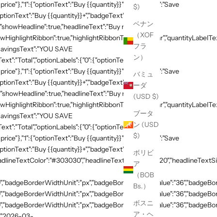
 price"},"1":{"optionText":"Buy {{quantity}}","badgeText":"Save
$)
ptionText":"Buy {{quantity}}+","badgeText":"Save
ベナン
{"showHeadline":true,"headlineText":"Buy more, save
（XOF
HighlightRibbon":true,"highlightRibbonText":"Popular","quantityLabelText
フラ
,"savingsText":"YOU SAVE
ン）
xt":"Total","optionLabels":{"0":{"optionText":"Buy
 price"},"1":{"optionText":"Buy {{quantity}}","badgeText":"Save
バミュ
ptionText":"Buy {{quantity}}+","badgeText":"Save
ーダ
{"showHeadline":true,"headlineText":"Buy more, save
(USD $)
HighlightRibbon":true,"highlightRibbonText":"Popular","quantityLabelText
ブータ
,"savingsText":"YOU SAVE
ン (USD
xt":"Total","optionLabels":{"0":{"optionText":"Buy
$)
 price"},"1":{"optionText":"Buy {{quantity}}","badgeText":"Save
ptionText":"Buy {{quantity}}+","badgeText":"Save
ボリビ
adlineTextColor":"#303030","headlineTextSizeValue":"20","headlineTextSi
ア
（BOB
,"badgeBorderWidthUnit":"px","badgeBorderRadiusValue":"36","badgeBord
Bs.）
,"badgeBorderWidthUnit":"px","badgeBorderRadiusValue":"36","badgeBord
ボスニ
,"badgeBorderWidthUnit":"px","badgeBorderRadiusValue":"36","badgeBorde
ア・ヘ
":"2026-03-