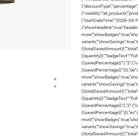
{"discountType":"percentage",
{"visibility":"all_products","
{"startDateTime":"2026-03-11
{"showHeadline":true,"headli
more","showBadges":true,"show
variants","showSavings":true
{{totalSavedAmount}}","totalTe
{{quantity}}","badgeText":"Full
{{savedPercentage}}"},"2":{"o
{{savedPercentage}}"}}},"de"
more","showBadges":true,"show
variants","showSavings":true
{{totalSavedAmount}}","totalTe
{{quantity}}","badgeText":"Full
{{savedPercentage}}"},"2":{"o
{{savedPercentage}}"}}},"es":
more","showBadges":true,"show
variants","showSavings":true
{{totalSavedAmount}}","totalTe