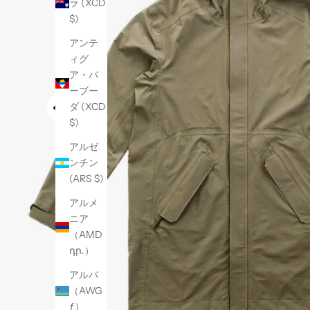
ラ (XCD
$)
アンテ
ィグ
ア・バ
ーブー
ダ (XCD
$)
アルゼ
ンチン
(ARS $)
アルメ
ニア
（AMD
դր.）
アルバ
（AWG
ƒ）