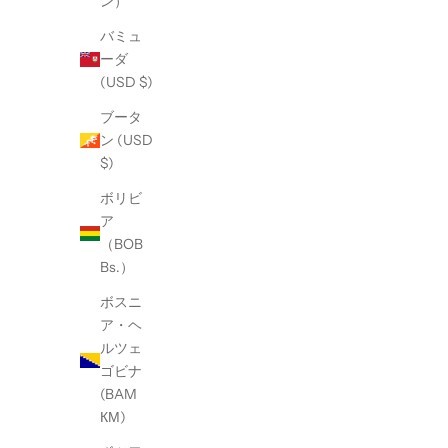
ン）
バミュ
ーダ
(USD $)
ブータ
ン (USD
$)
ボリビ
ア
（BOB
Bs.）
ボスニ
ア・ヘ
ルツェ
ゴビナ
(BAM
КМ)