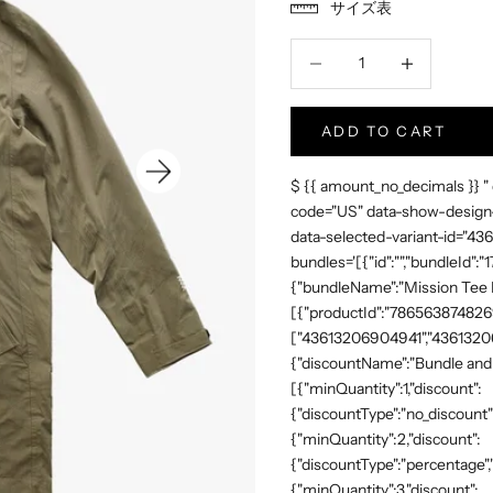
サイズ表
数量減少
Increase Produc
ADD TO CART
$ {{ amount_no_decimals }} "
code="US" data-show-design-
data-selected-variant-id="4
bundles='[{"id":"","bundleId"
{"bundleName":"Mission Tee Me
[{"productId":"7865638748269"
["43613206904941","43613206
{"discountName":"Bundle and 
[{"minQuantity":1,"discount":
{"discountType":"no_discount"
{"minQuantity":2,"discount":
{"discountType":"percentage","
{"minQuantity":3,"discount":