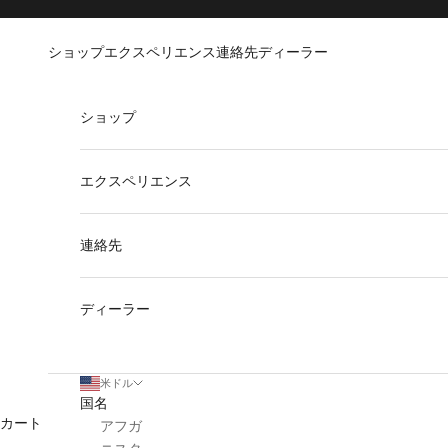
コンテンツへスキップ
Go to Accessibility Statement
ショップ
エクスペリエンス
連絡先
ディーラー
ショップ
エクスペリエンス
連絡先
ディーラー
米ドル
国名
カート
アフガ