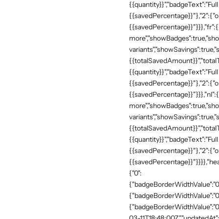
{{quantity}}","badgeText":"Full
{{savedPercentage}}"},"2":{"o
{{savedPercentage}}"}}},"fr":
more","showBadges":true,"show
variants","showSavings":true
{{totalSavedAmount}}","totalTe
{{quantity}}","badgeText":"Full
{{savedPercentage}}"},"2":{"o
{{savedPercentage}}"}}},"nl":
more","showBadges":true,"show
variants","showSavings":true
{{totalSavedAmount}}","totalTe
{{quantity}}","badgeText":"Full
{{savedPercentage}}"},"2":{"o
{{savedPercentage}}"}}}},"he
{"0":
{"badgeBorderWidthValue":"0"
{"badgeBorderWidthValue":"0"
{"badgeBorderWidthValue":"0"
03-11T18:48:00Z","updatedAt