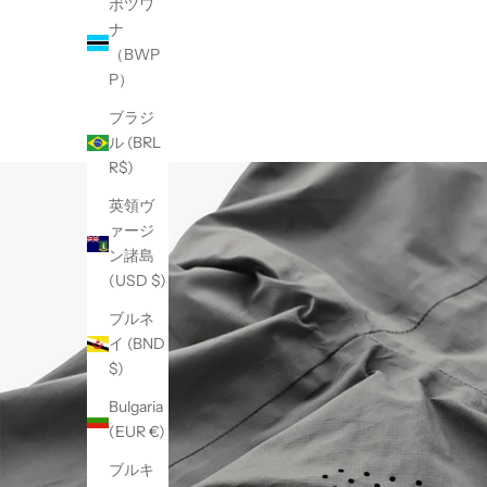
ボツワ
ナ
（BWP
P）
ブラジ
ル (BRL
R$)
英領ヴ
ァージ
ン諸島
(USD $)
ブルネ
イ (BND
$)
Bulgaria
(EUR €)
ブルキ