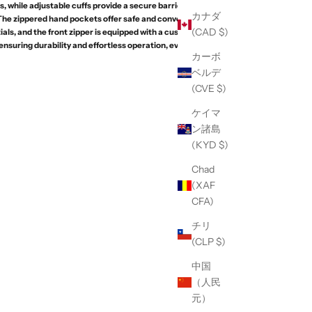
s, while adjustable cuffs provide a secure barrier
カナダ
The zippered hand pockets offer safe and convenient
(CAD $)
ials, and the front zipper is equipped with a custom
 ensuring durability and effortless operation, even when
カーボ
ベルデ
(CVE $)
ケイマ
ン諸島
(KYD $)
Chad
(XAF
CFA)
チリ
(CLP $)
中国
（人民
元）