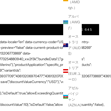
（AMD
դր.）
t Quantity
アルバ
（AWG
ƒ）
$ 645
オース
 data-locale="en" data-currency-code="USD" data-country-
トラリ
preview="false" data-current-product-id="7865638748269"
ア (AUD
3613206773869" data-
$)
:"1773254880940_xw2f3k","bundleData":{"generalDetails":
オース
rino"},"productApplication":"specific_products","products":
トリア
,"variantIds":
(EUR ユ
937709","43613206970477","43613207003245","43613206773869","436132
ーロ)
save","discountValueCurrency":"USD"},"volumeTiers":
アゼル
},"isDefault":true,"allowExceedingQuantity":false},
バイジ
ャン
discountValue":10},"isDefault":false,"allowExceedingQuantity":false},
(AZN ₼)