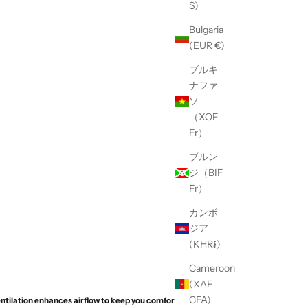
$)
Bulgaria
(EUR €)
ブルキ
ナファ
ソ
（XOF
Fr）
ブルン
ジ（BIF
Fr）
カンボ
ジア
(KHR៛)
Cameroon
(XAF
CFA)
tilation enhances airflow to keep you comfortable