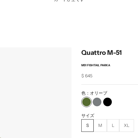
Quattro M-51
M51 FISHTAIL PARKA
Sale price
$ 645
色：
オリーブ
オリーブ
グレー
ブラック
サイズ
S
M
L
XL