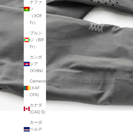
ナファ
ソ
（XOF
Fr）
ブルン
ジ（BIF
Fr）
カンボ
ジア
(KHR៛)
Cameroon
(XAF
CFA)
カナダ
(CAD $)
カーボ
ベルデ