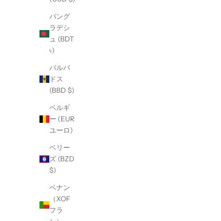
バング
ラデシ
ュ (BDT
৳)
バルバ
ドス
(BBD $)
ベルギ
ー (EUR
ユーロ)
ベリー
ズ (BZD
$)
ベナン
（XOF
フラ