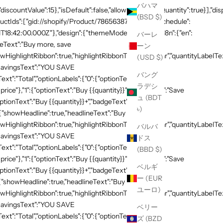
バハマ
"discountValue":15},"isDefault":false,"allowExceedingQuantity":true}],"di
(BSD $)
productIds":["gid://shopify/Product/7865638748269"]},"schedule":
T18:42:00.000Z"},"design":{"themeMode":"custom","i18n":{"en":
バーレ
neText":"Buy more, save
ーン
HighlightRibbon":true,"highlightRibbonText":"Popular","quantityLabelText
(USD $)
,"savingsText":"YOU SAVE
バング
xt":"Total","optionLabels":{"0":{"optionText":"Buy
ラデシ
 price"},"1":{"optionText":"Buy {{quantity}}","badgeText":"Save
ュ (BDT
ptionText":"Buy {{quantity}}+","badgeText":"Save
৳)
:{"showHeadline":true,"headlineText":"Buy more, save
HighlightRibbon":true,"highlightRibbonText":"Popular","quantityLabelText
バルバ
,"savingsText":"YOU SAVE
ドス
xt":"Total","optionLabels":{"0":{"optionText":"Buy
(BBD $)
 price"},"1":{"optionText":"Buy {{quantity}}","badgeText":"Save
ベルギ
ptionText":"Buy {{quantity}}+","badgeText":"Save
ー (EUR
{"showHeadline":true,"headlineText":"Buy more, save
ユーロ)
HighlightRibbon":true,"highlightRibbonText":"Popular","quantityLabelText
,"savingsText":"YOU SAVE
ベリー
xt":"Total","optionLabels":{"0":{"optionText":"Buy
ズ (BZD