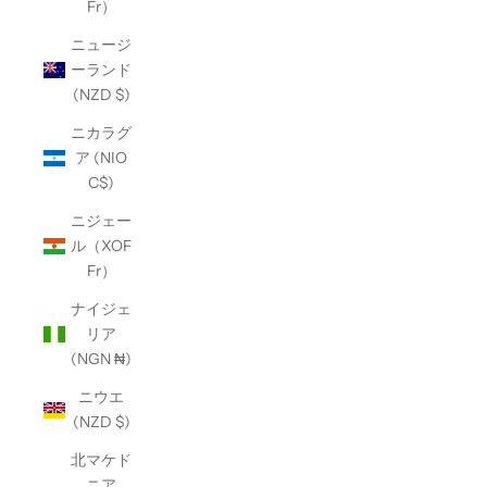
Fr）
ニュージ
ーランド
(NZD $)
ニカラグ
ア (NIO
C$)
ニジェー
ル（XOF
Fr）
ナイジェ
リア
(NGN ₦)
ニウエ
(NZD $)
北マケド
ニア