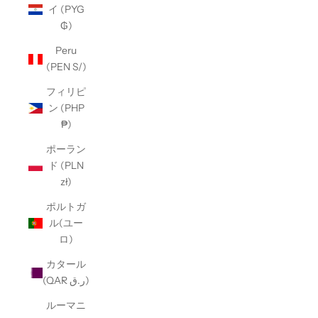
イ (PYG
₲)
Peru
(PEN S/)
フィリピ
ン (PHP
₱)
ポーラン
ド (PLN
zł)
ポルトガ
ル(ユー
ロ)
カタール
(QAR ر.ق)
ルーマニ