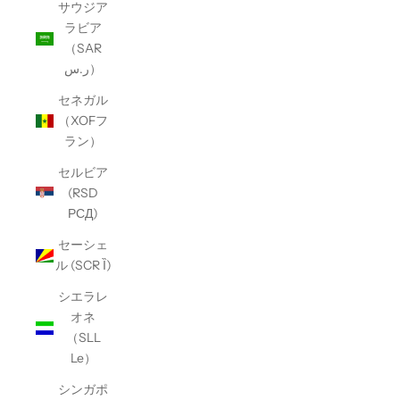
サウジア
ラビア
（SAR
ر.س）
セネガル
（XOFフ
ラン）
セルビア
(RSD
РСД)
セーシェ
ル (SCR Ȉ)
シエラレ
オネ
（SLL
Le）
シンガポ