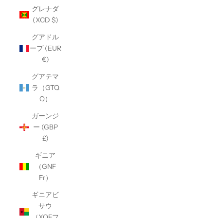
グレナダ
(XCD $)
グアドル
ープ (EUR
€)
グアテマ
ラ（GTQ
Q）
ガーンジ
ー (GBP
£)
ギニア
（GNF
Fr）
ギニアビ
サウ
（XOFフ