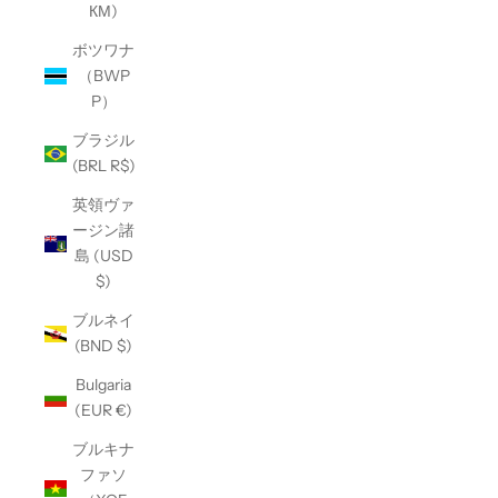
КМ)
ボツワナ
（BWP
P）
ブラジル
(BRL R$)
英領ヴァ
ージン諸
島 (USD
$)
ブルネイ
(BND $)
Bulgaria
(EUR €)
ブルキナ
ファソ