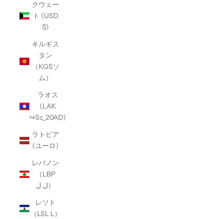
クウェー
ト (USD
$)
キルギス
タン
（KGSソ
ム）
ラオス
(LAK
↪Sc_20AD)
ラトビア
(ユーロ)
レバノン
（LBP
ل.ل）
レソト
（LSL L）