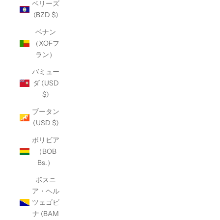
ベリーズ
(BZD $)
ベナン
（XOFフ
ラン）
バミュー
ダ (USD
$)
ブータン
(USD $)
ボリビア
（BOB
Bs.）
ボスニ
ア・ヘル
ツェゴビ
ナ (BAM