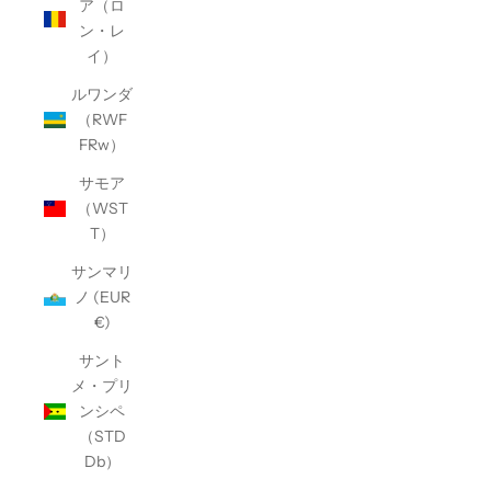
ア（ロ
ン・レ
イ）
ルワンダ
（RWF
FRw）
サモア
（WST
T）
サンマリ
ノ (EUR
€)
サント
メ・プリ
ンシペ
（STD
Db）