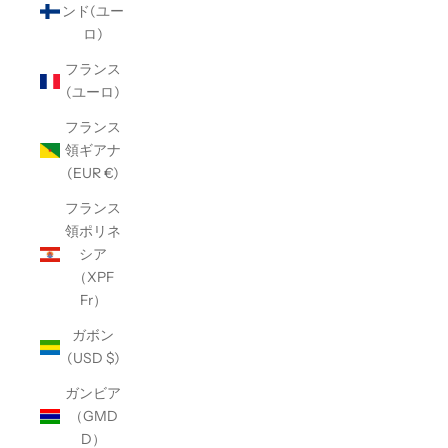
ンド(ユー
ロ)
フランス
(ユーロ)
フランス
領ギアナ
(EUR €)
フランス
領ポリネ
シア
（XPF
Fr）
ガボン
(USD $)
ガンビア
（GMD
D）