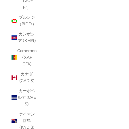
（XOF
Fr）
ブルンジ
（BIF Fr）
カンボジ
ア (KHR៛)
Cameroon
(XAF
CFA)
カナダ
(CAD $)
カーボベ
ルデ (CVE
$)
ケイマン
諸島
(KYD $)