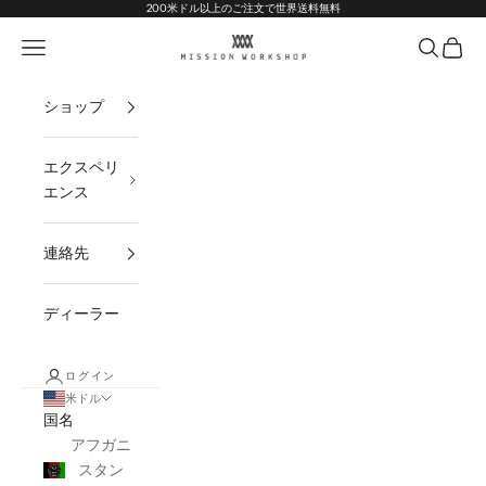
コンテンツへスキップ
Go to Accessibility Statement
200米ドル以上のご注文で世界送料無料
MISSION WORKSHOP
ナビゲーションメニューを開く
オープン
オープ
ショップ
エクスペリ
エンス
連絡先
ディーラー
ログイン
米ドル
国名
アフガニ
スタン