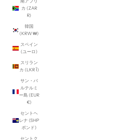
南アフリ
カ (ZAR
R)
韓国
(KRW ₩)
スペイン
(ユーロ)
スリラン
カ (LKR Ȉ)
サン・バ
ルテルミ
ー島 (EUR
€)
セントヘ
レナ (SHP
ポンド)
セントク