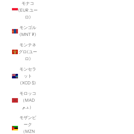
モナコ
(EUR ユー
ロ)
モンゴル
(MNT ₮)
モンテネ
グロ(ユー
ロ)
モンセラ
ット
(XCD $)
モロッコ
（MAD
د.م.）
モザンビ
ーク
（MZN