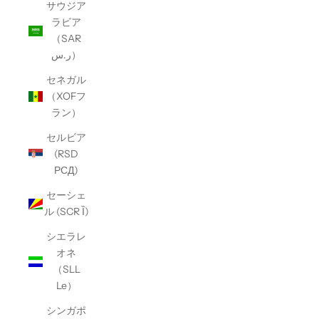
サウジア
ラビア
（SAR
ر.س）
セネガル
（XOFフ
ラン）
セルビア
(RSD
РСД)
セーシェ
ル (SCR Ȉ)
シエラレ
オネ
（SLL
Le）
シンガポ