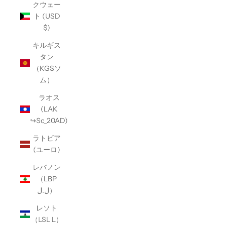
クウェー
ト (USD
$)
キルギス
タン
（KGSソ
ム）
ラオス
(LAK
↪Sc_20AD)
ラトビア
(ユーロ)
レバノン
（LBP
ل.ل）
レソト
（LSL L）