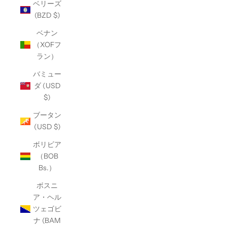
ベリーズ
(BZD $)
ベナン
（XOFフ
ラン）
バミュー
ダ (USD
$)
ブータン
(USD $)
ボリビア
（BOB
Bs.）
ボスニ
ア・ヘル
ツェゴビ
ナ (BAM