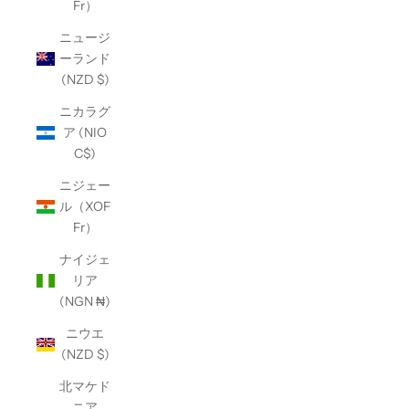
Fr）
ニュージ
ーランド
(NZD $)
ニカラグ
ア (NIO
C$)
ニジェー
ル（XOF
Fr）
ナイジェ
リア
(NGN ₦)
ニウエ
(NZD $)
北マケド
ニア