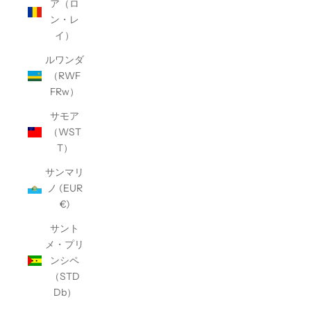
ア（ロ
ン・レ
イ）
ルワンダ
（RWF
FRw）
サモア
（WST
T）
サンマリ
ノ (EUR
€)
サント
メ・プリ
ンシペ
（STD
Db）