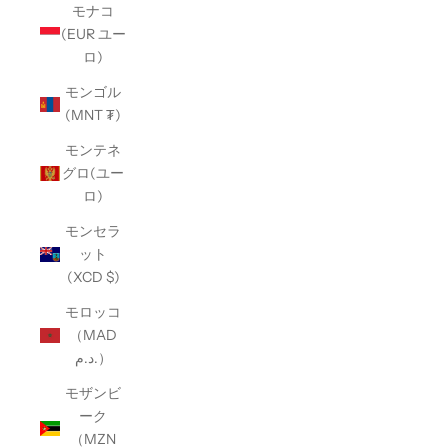
モナコ
(EUR ユー
ロ)
モンゴル
(MNT ₮)
モンテネ
グロ(ユー
ロ)
モンセラ
ット
(XCD $)
モロッコ
（MAD
د.م.）
モザンビ
ーク
（MZN