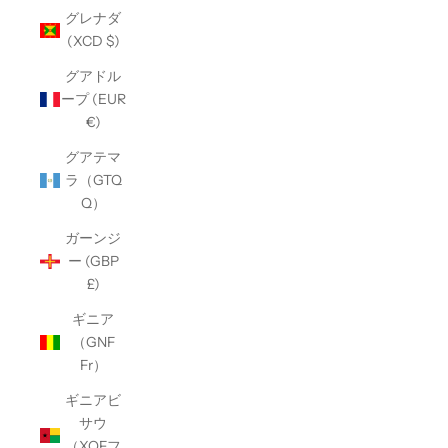
グレナダ
(XCD $)
グアドル
ープ (EUR
€)
グアテマ
ラ（GTQ
Q）
ガーンジ
ー (GBP
£)
ギニア
（GNF
Fr）
ギニアビ
サウ
（XOFフ