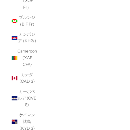
（XOF
Fr）
ブルンジ
（BIF Fr）
カンボジ
ア (KHR៛)
Cameroon
(XAF
CFA)
カナダ
(CAD $)
カーボベ
ルデ (CVE
$)
ケイマン
諸島
(KYD $)