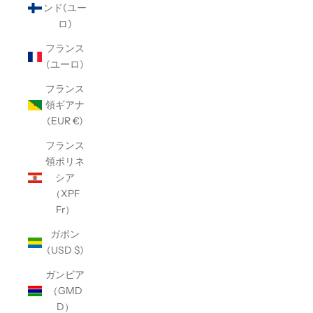
ンド(ユー
ロ)
フランス
(ユーロ)
フランス
領ギアナ
(EUR €)
フランス
領ポリネ
シア
（XPF
Fr）
ガボン
(USD $)
ガンビア
（GMD
D）