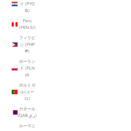
イ (PYG
₲)
Peru
(PEN S/)
フィリピ
ン (PHP
₱)
ポーラン
ド (PLN
zł)
ポルトガ
ル(ユー
ロ)
カタール
(QAR ر.ق)
ルーマニ