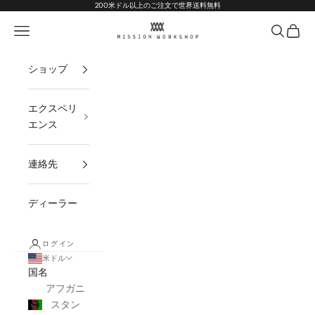
コンテンツへスキップ
Go to Accessibility Statement
200米ドル以上のご注文で世界送料無料
MISSION WORKSHOP
ナビゲーションメニューを開く
オープン
オープ
ショップ
エクスペリ
エンス
連絡先
ディーラー
ログイン
米ドル
国名
アフガニ
スタン