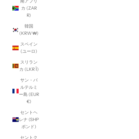
南アフリ
カ (ZAR
R)
韓国
(KRW ₩)
スペイン
(ユーロ)
スリラン
カ (LKR Ȉ)
サン・バ
ルテルミ
ー島 (EUR
€)
セントヘ
レナ (SHP
ポンド)
セントク