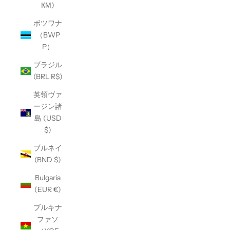
КМ)
ボツワナ
（BWP
P）
ブラジル
(BRL R$)
英領ヴァ
ージン諸
島 (USD
$)
ブルネイ
(BND $)
Bulgaria
(EUR €)
ブルキナ
ファソ