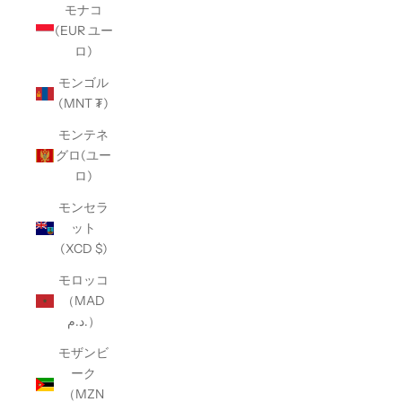
モナコ
(EUR ユー
ロ)
モンゴル
(MNT ₮)
モンテネ
グロ(ユー
ロ)
モンセラ
ット
(XCD $)
モロッコ
（MAD
د.م.）
モザンビ
ーク
（MZN