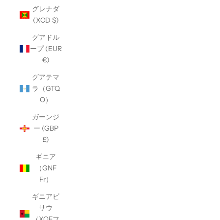
グレナダ
(XCD $)
グアドル
ープ (EUR
€)
グアテマ
ラ（GTQ
Q）
ガーンジ
ー (GBP
£)
ギニア
（GNF
Fr）
ギニアビ
サウ
（XOFフ