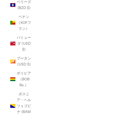
ベリーズ
(BZD $)
ベナン
（XOFフ
ラン）
バミュー
ダ (USD
$)
ブータン
(USD $)
ボリビア
（BOB
Bs.）
ボスニ
ア・ヘル
ツェゴビ
ナ (BAM