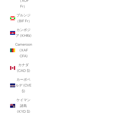
（XOF
Fr）
ブルンジ
（BIF Fr）
カンボジ
ア (KHR៛)
Cameroon
(XAF
CFA)
カナダ
(CAD $)
カーボベ
ルデ (CVE
$)
ケイマン
諸島
(KYD $)