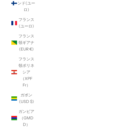
ンド(ユー
ロ)
フランス
(ユーロ)
フランス
領ギアナ
(EUR €)
フランス
領ポリネ
シア
（XPF
Fr）
ガボン
(USD $)
ガンビア
（GMD
D）