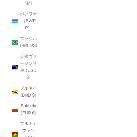
КМ)
ボツワナ
（BWP
P）
ブラジル
(BRL R$)
英領ヴァ
ージン諸
島 (USD
$)
ブルネイ
(BND $)
Bulgaria
(EUR €)
ブルキナ
ファソ