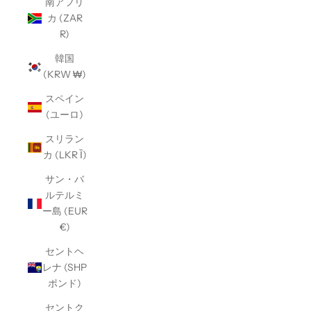
南アフリ
カ (ZAR
R)
韓国
(KRW ₩)
スペイン
(ユーロ)
スリラン
カ (LKR Ȉ)
サン・バ
ルテルミ
ー島 (EUR
€)
セントヘ
レナ (SHP
ポンド)
セントク