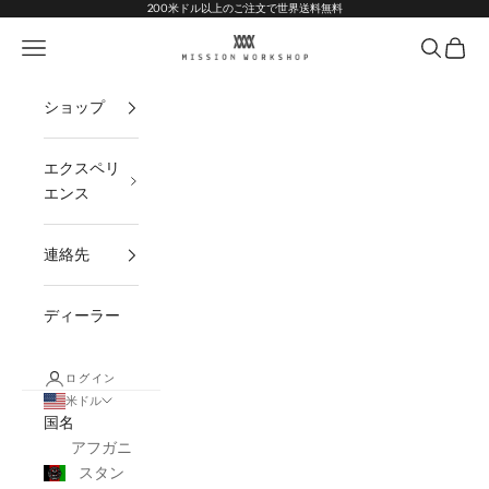
コンテンツへスキップ
Go to Accessibility Statement
200米ドル以上のご注文で世界送料無料
MISSION WORKSHOP
ナビゲーションメニューを開く
オープン
オープ
ショップ
エクスペリ
エンス
連絡先
ディーラー
ログイン
米ドル
国名
アフガニ
スタン