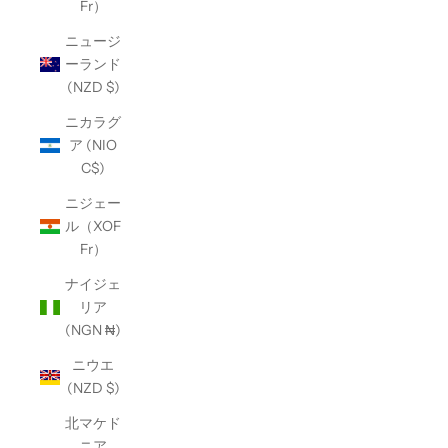
Fr）
ニュージ
ーランド
(NZD $)
ニカラグ
ア (NIO
C$)
ニジェー
ル（XOF
Fr）
ナイジェ
リア
(NGN ₦)
ニウエ
(NZD $)
北マケド
ニア