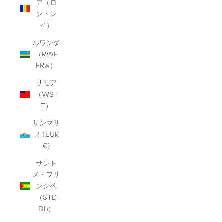
ア（ロ
ン・レ
イ）
ルワンダ
（RWF
FRw）
サモア
（WST
T）
サンマリ
ノ (EUR
€)
サント
メ・プリ
ンシペ
（STD
Db）