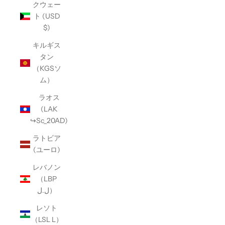
クウェー
ト (USD
$)
キルギス
タン
（KGSソ
ム）
ラオス
(LAK
↪Sc_20AD)
ラトビア
(ユーロ)
レバノン
（LBP
ل.ل）
レソト
（LSL L）