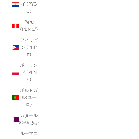
イ (PYG
₲)
Peru
(PEN S/)
フィリピ
ン (PHP
₱)
ポーラン
ド (PLN
zł)
ポルトガ
ル(ユー
ロ)
カタール
(QAR ر.ق)
ルーマニ