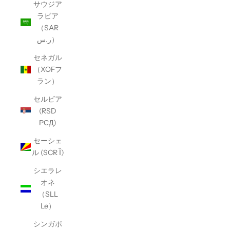
サウジア
ラビア
（SAR
ر.س）
セネガル
（XOFフ
ラン）
セルビア
(RSD
РСД)
セーシェ
ル (SCR Ȉ)
シエラレ
オネ
（SLL
Le）
シンガポ