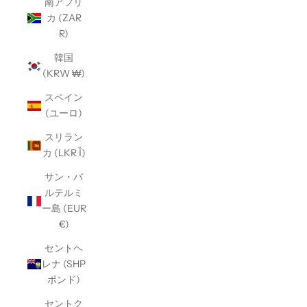
南アフリ
カ (ZAR
R)
韓国
(KRW ₩)
スペイン
(ユーロ)
スリラン
カ (LKR Ȉ)
サン・バ
ルテルミ
ー島 (EUR
€)
セントヘ
レナ (SHP
ポンド)
セントク