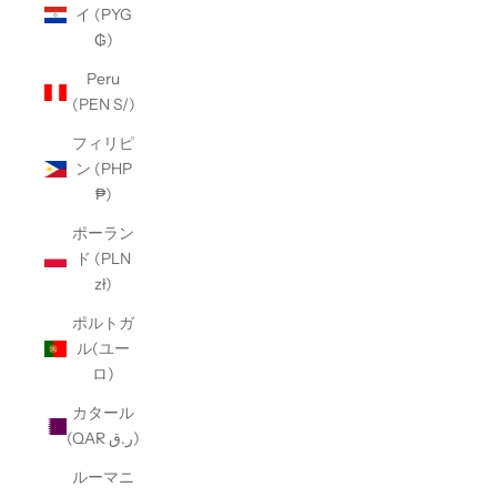
イ (PYG
₲)
Peru
(PEN S/)
フィリピ
ン (PHP
₱)
ポーラン
ド (PLN
zł)
ポルトガ
ル(ユー
ロ)
カタール
(QAR ر.ق)
ルーマニ