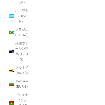
КМ)
ボツワナ
（BWP
P）
ブラジル
(BRL R$)
英領ヴァ
ージン諸
島 (USD
$)
ブルネイ
(BND $)
Bulgaria
(EUR €)
ブルキナ
ファソ