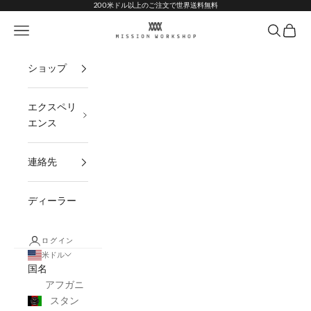
コンテンツへスキップ
Go to Accessibility Statement
200米ドル以上のご注文で世界送料無料
MISSION WORKSHOP
ナビゲーションメニューを開く
オープン
オープ
ショップ
エクスペリ
エンス
連絡先
ディーラー
ログイン
米ドル
国名
アフガニ
スタン