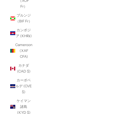
（XOF
Fr）
ブルンジ
（BIF Fr）
カンボジ
ア (KHR៛)
Cameroon
(XAF
CFA)
カナダ
(CAD $)
カーボベ
ルデ (CVE
$)
ケイマン
諸島
(KYD $)