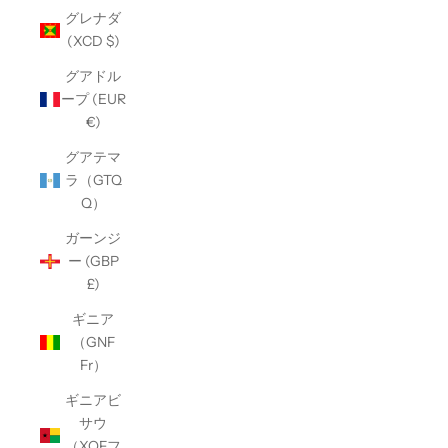
グレナダ
(XCD $)
グアドル
ープ (EUR
€)
グアテマ
ラ（GTQ
Q）
ガーンジ
ー (GBP
£)
ギニア
（GNF
Fr）
ギニアビ
サウ
（XOFフ