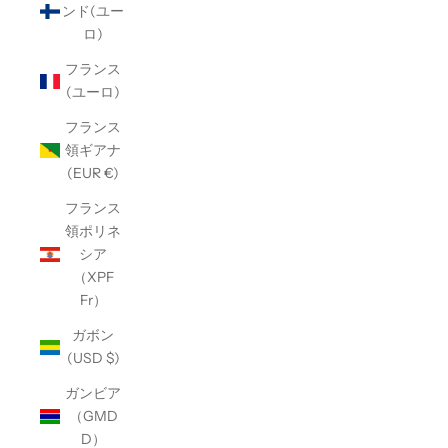
ンド(ユー
ロ)
フランス
(ユーロ)
フランス
領ギアナ
(EUR €)
フランス
領ポリネ
シア
（XPF
Fr）
ガボン
(USD $)
ガンビア
（GMD
D）