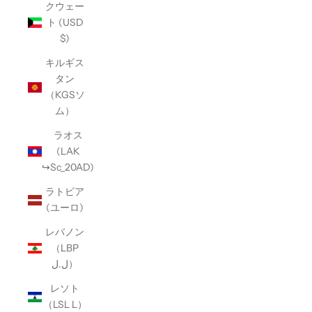
クウェー
ト (USD
$)
キルギス
タン
（KGSソ
ム）
ラオス
(LAK
↪Sc_20AD)
ラトビア
(ユーロ)
レバノン
（LBP
ل.ل）
レソト
（LSL L）