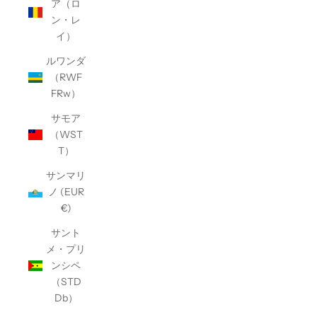
ア（ロ
ン・レ
イ）
ルワンダ
（RWF
FRw）
サモア
（WST
T）
サンマリ
ノ (EUR
€)
サント
メ・プリ
ンシペ
（STD
Db）