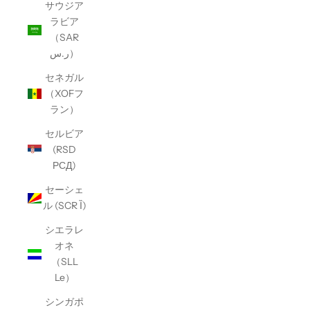
サウジア
ラビア
（SAR
ر.س）
セネガル
（XOFフ
ラン）
セルビア
(RSD
РСД)
セーシェ
ル (SCR Ȉ)
シエラレ
オネ
（SLL
Le）
シンガポ