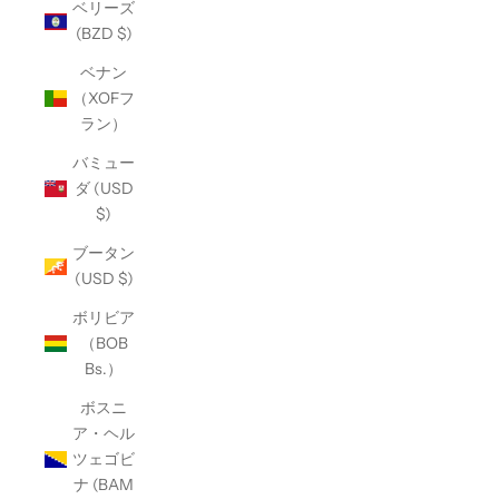
ベリーズ
(BZD $)
ベナン
（XOFフ
ラン）
バミュー
ダ (USD
$)
ブータン
(USD $)
ボリビア
（BOB
Bs.）
ボスニ
ア・ヘル
ツェゴビ
ナ (BAM