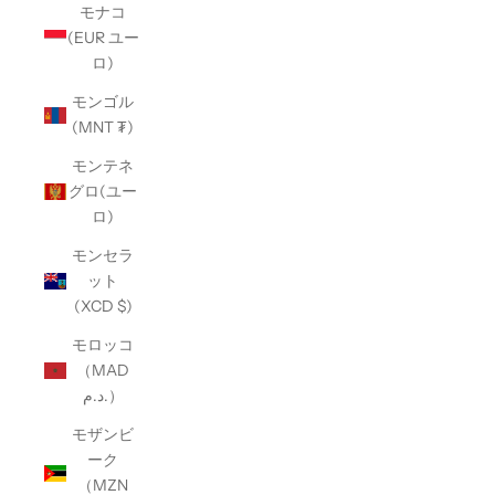
モナコ
(EUR ユー
ロ)
モンゴル
(MNT ₮)
モンテネ
グロ(ユー
ロ)
モンセラ
ット
(XCD $)
モロッコ
（MAD
د.م.）
モザンビ
ーク
（MZN