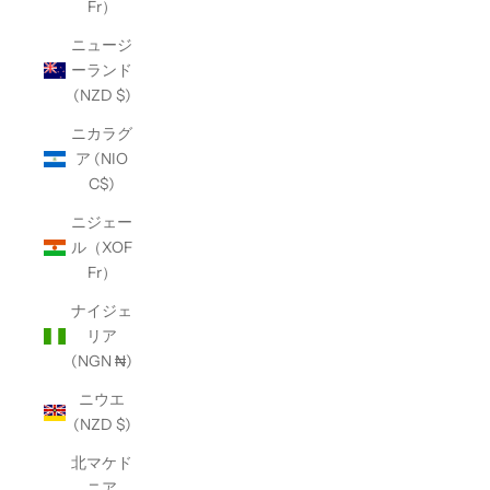
Fr）
ニュージ
ーランド
(NZD $)
ニカラグ
ア (NIO
C$)
ニジェー
ル（XOF
Fr）
ナイジェ
リア
(NGN ₦)
ニウエ
(NZD $)
北マケド
ニア