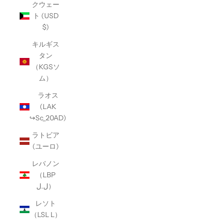
クウェー
ト (USD
$)
キルギス
タン
（KGSソ
ム）
ラオス
(LAK
↪Sc_20AD)
ラトビア
(ユーロ)
レバノン
（LBP
ل.ل）
レソト
（LSL L）