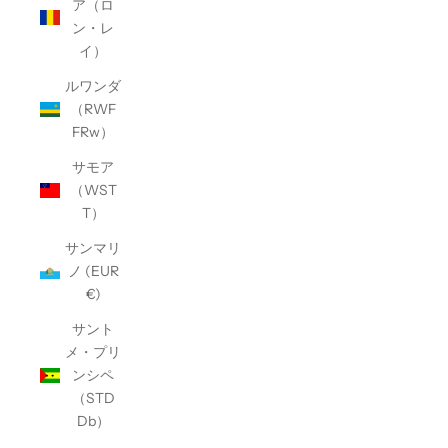
ア（ロ
ン・レ
イ）
ルワンダ
（RWF
FRw）
サモア
（WST
T）
サンマリ
ノ (EUR
€)
サント
メ・プリ
ンシペ
（STD
Db）