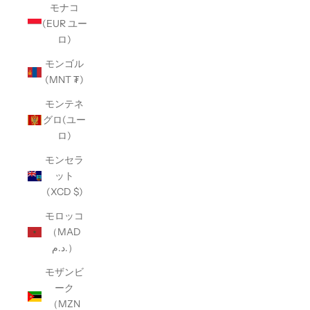
モナコ
(EUR ユー
ロ)
モンゴル
(MNT ₮)
モンテネ
グロ(ユー
ロ)
モンセラ
ット
(XCD $)
モロッコ
（MAD
د.م.）
モザンビ
ーク
（MZN