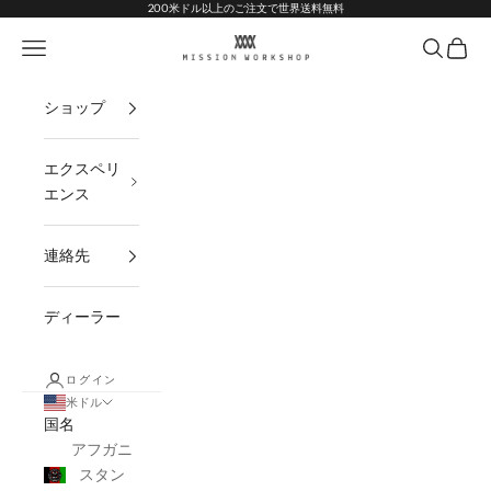
コンテンツへスキップ
Go to Accessibility Statement
200米ドル以上のご注文で世界送料無料
MISSION WORKSHOP
ナビゲーションメニューを開く
オープン
オープ
ショップ
エクスペリ
エンス
連絡先
ディーラー
ログイン
米ドル
国名
アフガニ
スタン