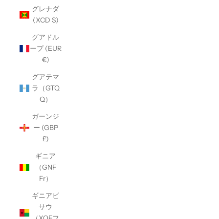
グレナダ
(XCD $)
グアドル
ープ (EUR
€)
グアテマ
ラ（GTQ
Q）
ガーンジ
ー (GBP
£)
ギニア
（GNF
Fr）
ギニアビ
サウ
（XOFフ