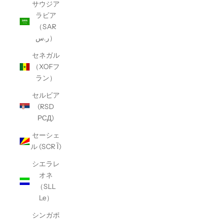
サウジア
ラビア
（SAR
ر.س）
セネガル
（XOFフ
ラン）
セルビア
(RSD
РСД)
セーシェ
ル (SCR Ȉ)
シエラレ
オネ
（SLL
Le）
シンガポ