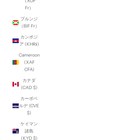
（XOF
Fr）
ブルンジ
（BIF Fr）
カンボジ
ア (KHR៛)
Cameroon
(XAF
CFA)
カナダ
(CAD $)
カーボベ
ルデ (CVE
$)
ケイマン
諸島
(KYD $)