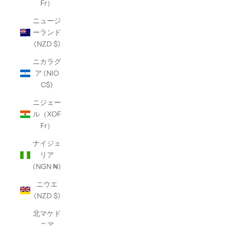
Fr）
ニュージ
ーランド
(NZD $)
ニカラグ
ア (NIO
C$)
ニジェー
ル（XOF
Fr）
ナイジェ
リア
(NGN ₦)
ニウエ
(NZD $)
北マケド
ニア