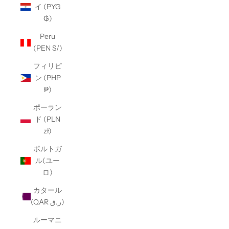
イ (PYG
₲)
Peru
(PEN S/)
フィリピ
ン (PHP
₱)
ポーラン
ド (PLN
zł)
ポルトガ
ル(ユー
ロ)
カタール
(QAR ر.ق)
ルーマニ