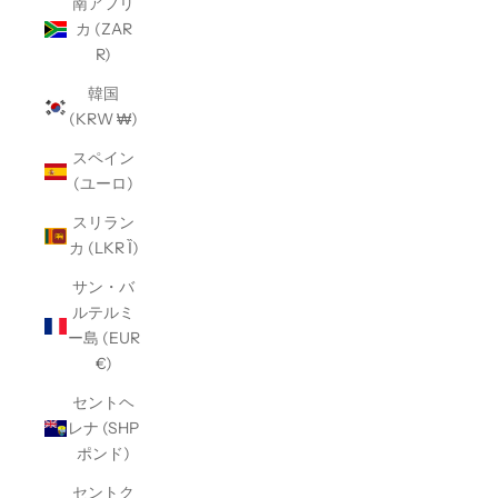
南アフリ
カ (ZAR
R)
韓国
(KRW ₩)
スペイン
(ユーロ)
スリラン
カ (LKR Ȉ)
サン・バ
ルテルミ
ー島 (EUR
€)
セントヘ
レナ (SHP
ポンド)
セントク