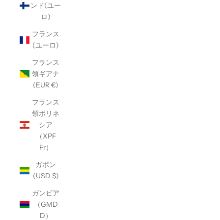
ンド(ユー
ロ)
フランス
(ユーロ)
フランス
領ギアナ
(EUR €)
フランス
領ポリネ
シア
（XPF
Fr）
ガボン
(USD $)
ガンビア
（GMD
D）