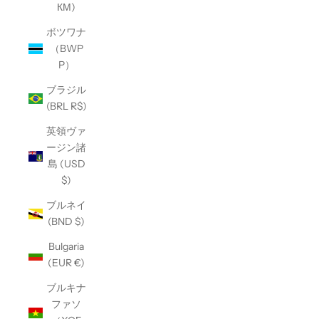
КМ)
ボツワナ
（BWP
P）
ブラジル
(BRL R$)
英領ヴァ
ージン諸
島 (USD
$)
ブルネイ
(BND $)
Bulgaria
(EUR €)
ブルキナ
ファソ