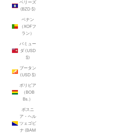
ベリーズ
(BZD $)
ベナン
（XOFフ
ラン）
バミュー
ダ (USD
$)
ブータン
(USD $)
ボリビア
（BOB
Bs.）
ボスニ
ア・ヘル
ツェゴビ
ナ (BAM