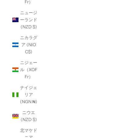
Fr）
ニュージ
ーランド
(NZD $)
ニカラグ
ア (NIO
C$)
ニジェー
ル（XOF
Fr）
ナイジェ
リア
(NGN ₦)
ニウエ
(NZD $)
北マケド
ニア