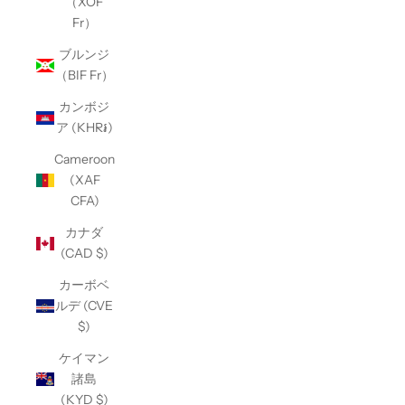
（XOF
Fr）
ブルンジ
（BIF Fr）
カンボジ
ア (KHR៛)
Cameroon
(XAF
CFA)
カナダ
(CAD $)
カーボベ
ルデ (CVE
$)
ケイマン
諸島
(KYD $)