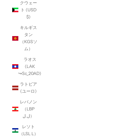
クウェー
ト (USD
$)
キルギス
タン
（KGSソ
ム）
ラオス
(LAK
↪Sc_20AD)
ラトビア
(ユーロ)
レバノン
（LBP
ل.ل）
レソト
（LSL L）