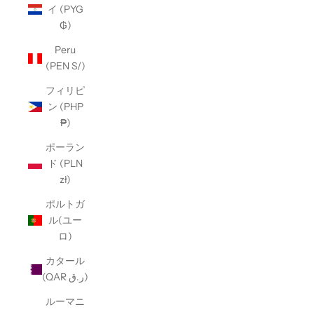
イ (PYG
₲)
Peru
(PEN S/)
フィリピ
ン (PHP
₱)
ポーラン
ド (PLN
zł)
ポルトガ
ル(ユー
ロ)
カタール
(QAR ر.ق)
ルーマニ