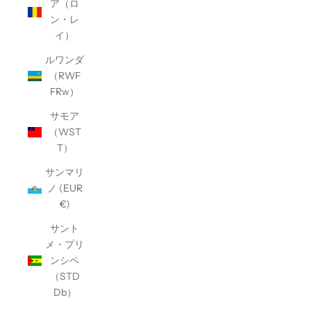
ア（ロ
ン・レ
イ）
ルワンダ
（RWF
FRw）
サモア
（WST
T）
サンマリ
ノ (EUR
€)
サント
メ・プリ
ンシペ
（STD
Db）