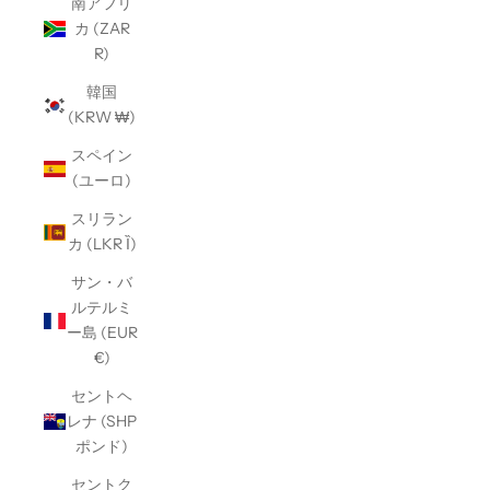
南アフリ
カ (ZAR
R)
韓国
(KRW ₩)
スペイン
(ユーロ)
スリラン
カ (LKR Ȉ)
サン・バ
ルテルミ
ー島 (EUR
€)
セントヘ
レナ (SHP
ポンド)
セントク