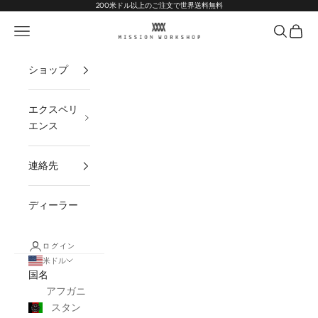
コンテンツへスキップ
Go to Accessibility Statement
200米ドル以上のご注文で世界送料無料
MISSION WORKSHOP
ナビゲーションメニューを開く
オープン
オープ
ショップ
エクスペリ
エンス
連絡先
ディーラー
ログイン
米ドル
国名
アフガニ
スタン