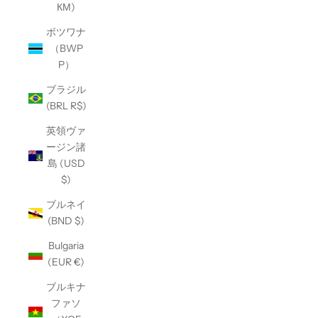
КМ)
ボツワナ
（BWP
P）
ブラジル
(BRL R$)
英領ヴァ
ージン諸
島 (USD
$)
ブルネイ
(BND $)
Bulgaria
(EUR €)
ブルキナ
ファソ