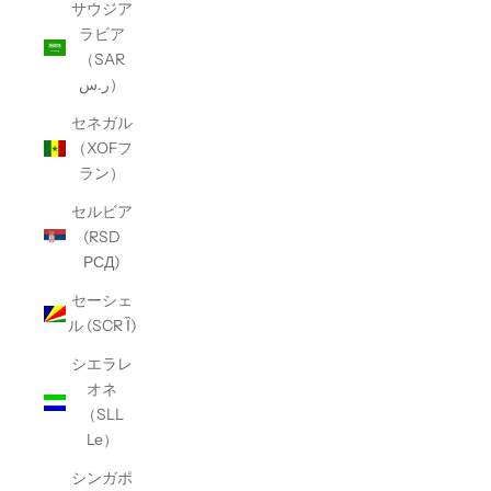
サウジア
ラビア
（SAR
ر.س）
セネガル
（XOFフ
ラン）
セルビア
(RSD
РСД)
セーシェ
ル (SCR Ȉ)
シエラレ
オネ
（SLL
Le）
シンガポ