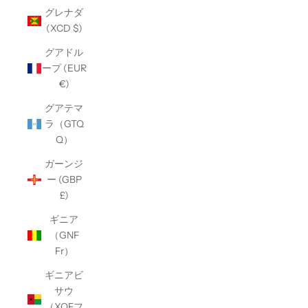
グレナダ
(XCD $)
グアドル
ープ (EUR
€)
グアテマ
ラ（GTQ
Q）
ガーンジ
ー (GBP
£)
ギニア
（GNF
Fr）
ギニアビ
サウ
（XOFフ