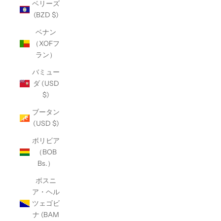
ベリーズ
(BZD $)
ベナン
（XOFフ
ラン）
バミュー
ダ (USD
$)
ブータン
(USD $)
ボリビア
（BOB
Bs.）
ボスニ
ア・ヘル
ツェゴビ
ナ (BAM