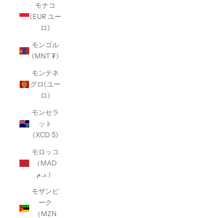
モナコ
(EUR ユー
ロ)
モンゴル
(MNT ₮)
モンテネ
グロ(ユー
ロ)
モンセラ
ット
(XCD $)
モロッコ
（MAD
د.م.）
モザンビ
ーク
（MZN