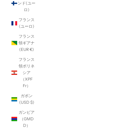
ンド(ユー
ロ)
フランス
(ユーロ)
フランス
領ギアナ
(EUR €)
フランス
領ポリネ
シア
（XPF
Fr）
ガボン
(USD $)
ガンビア
（GMD
D）