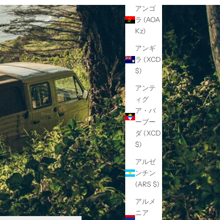
アンゴ
ラ (AOA
Kz)
アンギ
ラ (XCD
$)
アンテ
ィグ
ア・バ
ーブー
ダ (XCD
$)
アルゼ
ンチン
(ARS $)
アルメ
ニア