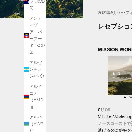
ラ (XCD
$)
2021年6月9日
フ
アンテ
ィグ
レセプショ
ア・バ
ーブー
ダ (XCD
MISSION W
$)
アルゼ
ンチン
(ARS $)
アルメ
ニア
（AMD
դր.）
01
/ 05
Mission Work
アルバ
ノースコーストで
（AWG
逃げるのに絶好の
ƒ）