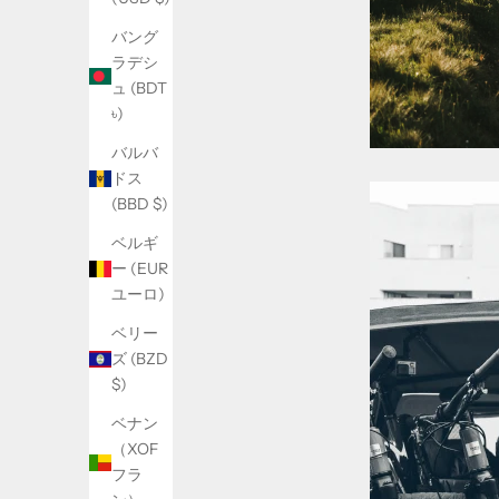
バング
ラデシ
ュ (BDT
৳)
バルバ
ドス
(BBD $)
ベルギ
ー (EUR
ユーロ)
ベリー
ズ (BZD
$)
ベナン
（XOF
フラ