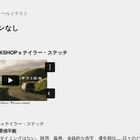
ィールドテスト
ンなし
ORKSHOP x テイラー・ステッチ
shop x テイラー・ステッチ
受信不能
タイミングはない。雑用、義務、金銭的な赤字、優先順位......日々の