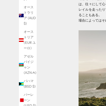
は、往々にして心
オース
レイルを走ったり
トラリ
ることもある。
ア (AUD
場合によってはそ
$)
オース
トリア
(EUR ユ
ーロ)
アゼル
バイジ
ャン
(AZN ₼)
バハマ
(BSD $)
バーレ
ーン
(USD $)