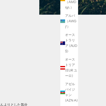
（AMD
դր.）
アルバ
（AWG
ƒ）
オース
トラリ
ア (AUD
$)
オース
トリア
(EUR ユ
ーロ)
アゼル
バイジ
ャン
(AZN ₼)
どんよりとした気分