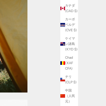
カナダ
(CAD $)
カーボ
ベルデ
(CVE $)
ケイマ
ン諸島
(KYD $)
Chad
(XAF
CFA)
チリ
(CLP $)
中国
（人民
元）