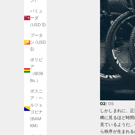
ン）
バミュ
ーダ
(USD $)
ブータ
ン (USD
$)
ボリビ
ア
（BOB
Bs.）
ボスニ
ア・ヘ
02
/ 05
ルツェ
しかしまれに、正
ゴビナ
稀に見るほど時間
(BAM
見ているようだ。
КМ)
ら秩序が生まれる