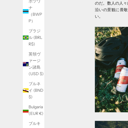
ボツワ
のだ。数人の人々
ナ
沿いの景観に畏敬
（BWP
い。
P）
ブラジ
ル (BRL
R$)
英領ヴ
ァージ
ン諸島
(USD $)
ブルネ
イ (BND
$)
Bulgaria
(EUR €)
ブルキ