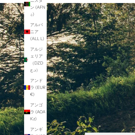
ニスタ
ン (AFN
؋)
アルバ
ニア
(ALL L)
アルジ
ェリア
（DZD
د.ج）
アンド
ラ (EUR
€)
アンゴ
ラ (AOA
Kz)
アンギ