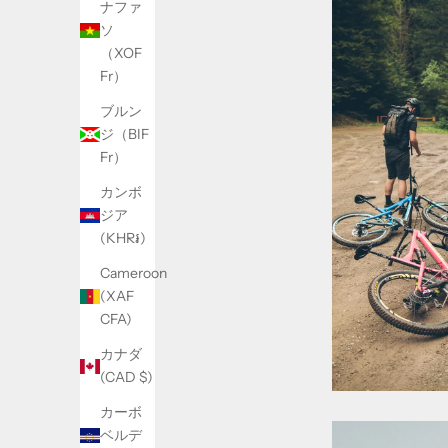
ナファ
ソ
（XOF
Fr）
ブルン
ジ（BIF
Fr）
カンボ
ジア
(KHR៛)
Cameroon
(XAF
CFA)
カナダ
(CAD $)
カーボ
ベルデ