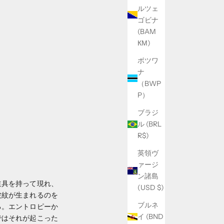
ルツェ
ゴビナ
(BAM
КМ)
ボツワ
ナ
（BWP
P）
ブラジ
ル (BRL
R$)
英領ヴ
ァージ
ン諸島
道具を持って現れ、
(USD $)
波紋が生まれるのを
ブルネ
る。エントロピーか
イ (BND
ではそれが起こった