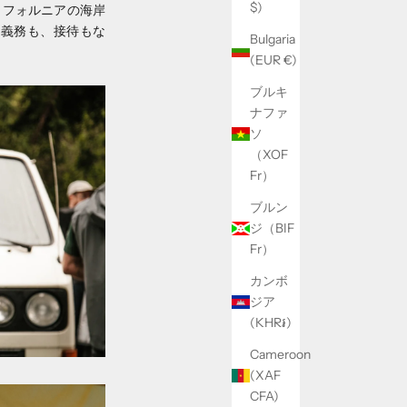
$)
リフォルニアの海岸
、義務も、接待もな
Bulgaria
(EUR €)
ブルキ
ナファ
ソ
（XOF
Fr）
ブルン
ジ（BIF
Fr）
カンボ
ジア
(KHR៛)
Cameroon
(XAF
CFA)