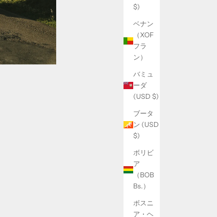
$)
ベナン
（XOF
フラ
ン）
バミュ
ーダ
(USD $)
ブータ
ン (USD
$)
ボリビ
ア
（BOB
Bs.）
ボスニ
ア・ヘ