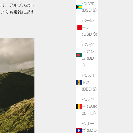
バハマ
たり、アルプスのト
(BSD $)
るよりも複雑に思え
バーレ
ーン
(USD $)
バング
ラデシ
ュ (BDT
৳)
バルバ
ドス
(BBD $)
ベルギ
ー (EUR
ユーロ)
ベリー
ズ (BZD