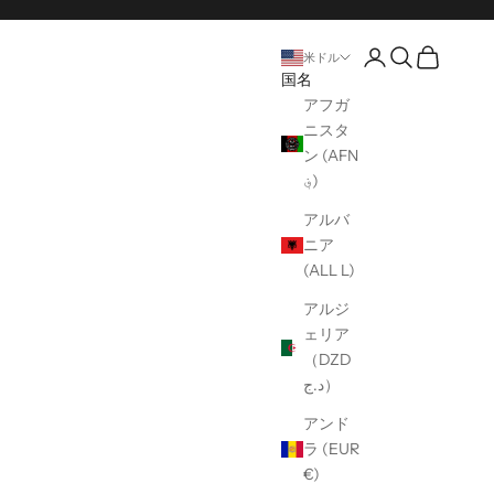
口座開設ページ
オープンサー
オープンカ
米ドル
国名
アフガ
ニスタ
ン (AFN
؋)
アルバ
ニア
(ALL L)
アルジ
ェリア
（DZD
د.ج）
アンド
ラ (EUR
€)