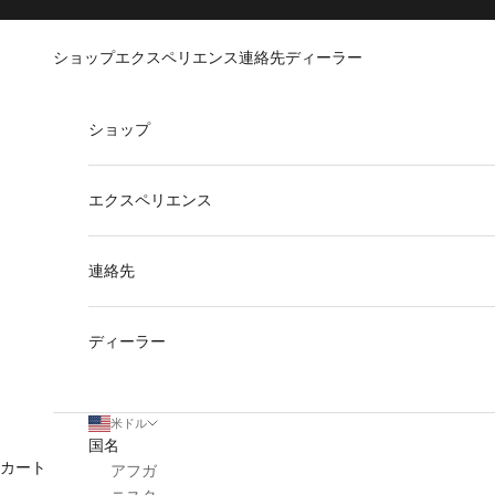
コンテンツへスキップ
Go to Accessibility Statement
ショップ
エクスペリエンス
連絡先
ディーラー
ショップ
エクスペリエンス
連絡先
ディーラー
米ドル
国名
カート
アフガ