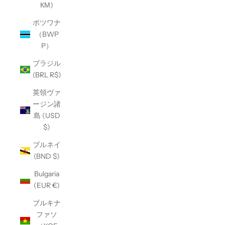
КМ)
ボツワナ
（BWP
P）
ブラジル
(BRL R$)
英領ヴァ
ージン諸
島 (USD
$)
ブルネイ
(BND $)
Bulgaria
(EUR €)
ブルキナ
ファソ