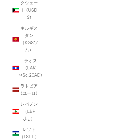
クウェー
ト (USD
$)
キルギス
タン
（KGSソ
ム）
ラオス
(LAK
↪Sc_20AD)
ラトビア
(ユーロ)
レバノン
（LBP
ل.ل）
レソト
（LSL L）