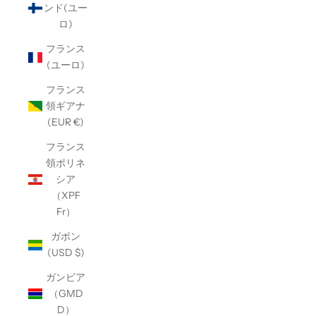
ンド(ユー
ロ)
フランス
(ユーロ)
フランス
領ギアナ
(EUR €)
フランス
領ポリネ
シア
（XPF
Fr）
ガボン
(USD $)
ガンビア
（GMD
D）