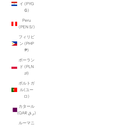
イ (PYG
₲)
Peru
(PEN S/)
フィリピ
ン (PHP
₱)
ポーラン
ド (PLN
zł)
ポルトガ
ル(ユー
ロ)
カタール
(QAR ر.ق)
ルーマニ