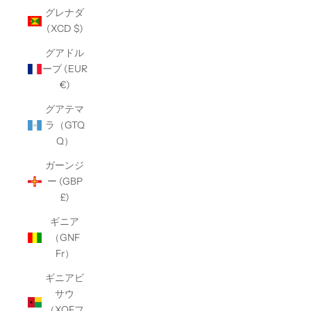
グレナダ
(XCD $)
グアドル
ープ (EUR
€)
グアテマ
ラ（GTQ
Q）
ガーンジ
ー (GBP
£)
ギニア
（GNF
Fr）
ギニアビ
サウ
（XOFフ