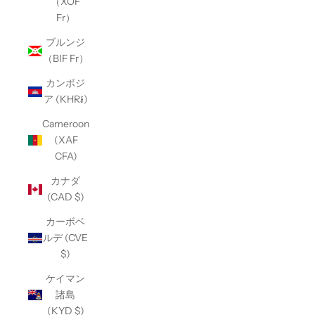
（XOF
Fr）
ブルンジ
（BIF Fr）
カンボジ
ア (KHR៛)
Cameroon
(XAF
CFA)
カナダ
(CAD $)
カーボベ
ルデ (CVE
$)
ケイマン
諸島
(KYD $)