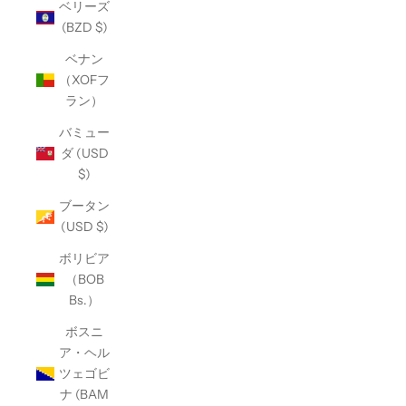
ベリーズ
(BZD $)
ベナン
（XOFフ
ラン）
バミュー
ダ (USD
$)
ブータン
(USD $)
ボリビア
（BOB
Bs.）
ボスニ
ア・ヘル
ツェゴビ
ナ (BAM