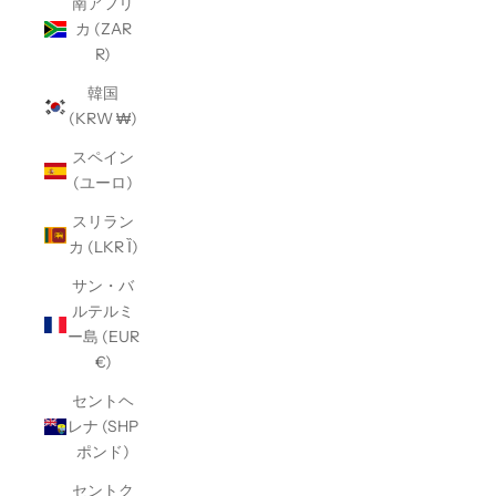
南アフリ
カ (ZAR
R)
韓国
(KRW ₩)
スペイン
(ユーロ)
スリラン
カ (LKR Ȉ)
サン・バ
ルテルミ
ー島 (EUR
€)
セントヘ
レナ (SHP
ポンド)
セントク