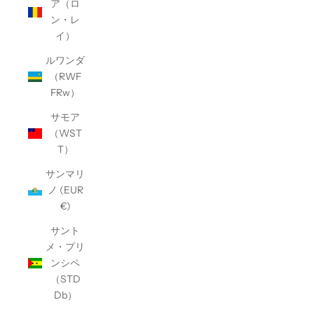
ア（ロ
ン・レ
イ）
ルワンダ
（RWF
FRw）
サモア
（WST
T）
サンマリ
ノ (EUR
€)
サント
メ・プリ
ンシペ
（STD
Db）