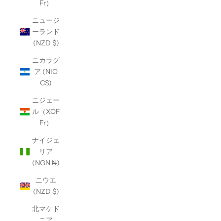
Fr）
ニュージ
ーランド
(NZD $)
ニカラグ
ア (NIO
C$)
ニジェー
ル（XOF
Fr）
ナイジェ
リア
(NGN ₦)
ニウエ
(NZD $)
北マケド
ニア