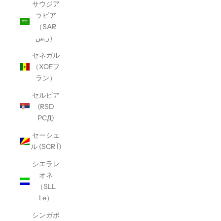
サウジア
ラビア
（SAR
ر.س）
セネガル
（XOFフ
ラン）
セルビア
(RSD
РСД)
セーシェ
ル (SCR Ȉ)
シエラレ
オネ
（SLL
Le）
シンガポ