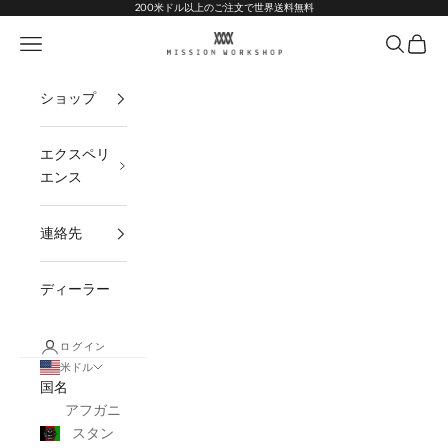
コンテンツへスキップ
Go to Accessibility Statement
200米ドル以上のご注文で世界送料無料
MISSION WORKSHOP
ナビゲーションメニューを開く
オープン
オープ
ショップ
エクスペリ
エンス
連絡先
ディーラー
ログイン
米ドル
国名
アフガニ
スタン