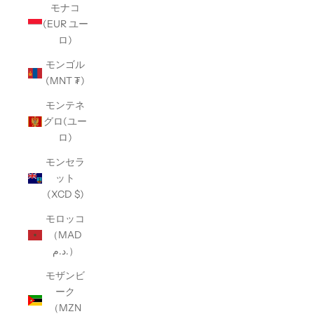
モナコ
(EUR ユー
ロ)
モンゴル
(MNT ₮)
モンテネ
グロ(ユー
ロ)
モンセラ
ット
(XCD $)
モロッコ
（MAD
د.م.）
モザンビ
ーク
（MZN