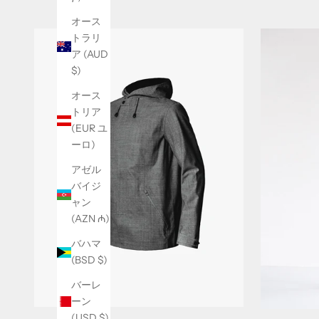
オース
トラリ
ア (AUD
$)
オース
トリア
ニ
(EUR ユ
ーロ)
ュ
アゼル
ー
バイジ
ス
ャン
(AZN ₼)
レ
バハマ
タ
(BSD $)
ー
バーレ
S
ーン
i
(USD $)