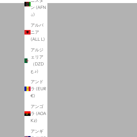
ニスタ
ン (AFN
؋)
アルバ
ニア
(ALL L)
アルジ
ェリア
（DZD
د.ج）
アンド
ラ (EUR
€)
アンゴ
ラ (AOA
Kz)
アンギ