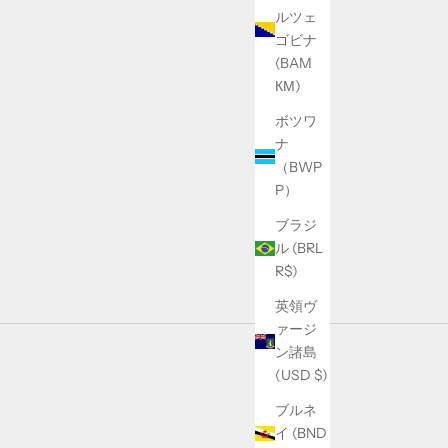
ルツェ
ゴビナ
(BAM
КМ)
ボツワ
ナ
（BWP
P）
ブラジ
ル (BRL
R$)
英領ヴ
ァージ
ン諸島
(USD $)
ブルネ
イ (BND