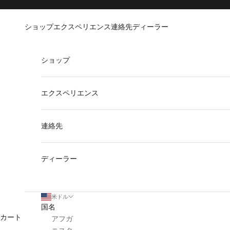
コンテンツへスキップ
Go to Accessibility Statement
ショップ
エクスペリエンス
連絡先
ディーラー
ショップ
エクスペリエンス
連絡先
ディーラー
米ドル
国名
カート
アフガ