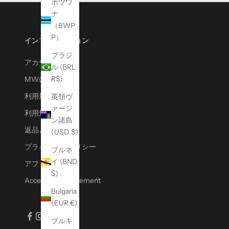
ボツワ
l
ナ
a
（BWP
t
P）
e
インフォメーション
s
ブラジ
アカウント
t
ル (BRL
r
R$)
MWについて
e
利用規約
英領ヴ
l
ァージ
e
利用規約
ン諸島
a
返品と交換
(USD $)
s
e
プライバシーポリシー
ブルネ
s
イ (BND
アフィリエイト
,
$)
Accessibility Statement
s
Bulgaria
p
(EUR €)
e
c
ブルキ
i