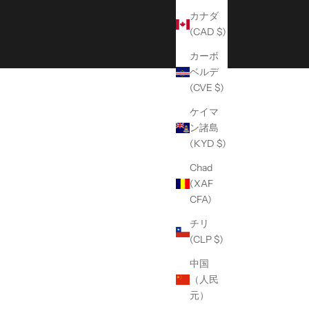
カナダ
(CAD $)
カーボ
ベルデ
(CVE $)
ケイマ
ン諸島
(KYD $)
Chad
(XAF
CFA)
チリ
(CLP $)
中国
（人民
元）