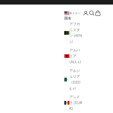
口座開設ページ
オープンサー
オープンカ
米ドル
国名
アフガ
ニスタ
ン (AFN
؋)
アルバ
ニア
(ALL L)
アルジ
ェリア
（DZD
د.ج）
アンド
ラ (EUR
€)