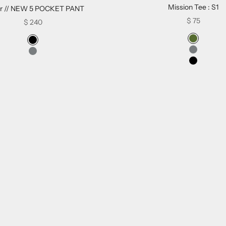
Mission Tee : S1
or // NEW 5 POCKET PANT
Sale price
$ 75
Sale price
$ 240
Swatch Selec
Swatch Selectors for Sector // NEW 5 POCKET PANT
オリーブ
ブラック
グレー
グレー
ブラック