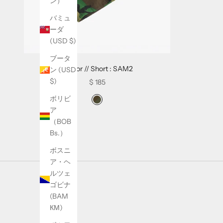
ン）
e
バミュ
t
ーダ
t
(USD $)
e
r
ブータ
t
Sector // Short : SAM2
ン (USD
o
$)
Sale price
$ 185
h
ボリビ
Swatch Selectors for Sector // Short : SA
e
カモ
ア
a
（BOB
r
Bs.）
a
b
ボスニ
o
ア・ヘ
u
ルツェ
t
ゴビナ
o
(BAM
u
КМ)
r