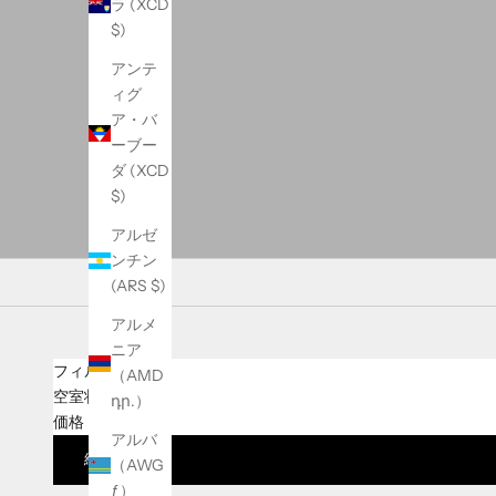
ラ (XCD
$)
アンテ
ィグ
ア・バ
ーブー
ダ (XCD
$)
アルゼ
ンチン
(ARS $)
アルメ
ニア
フィルター
（AMD
空室状況
դր.）
価格
アルバ
結果を見る
（AWG
ƒ）