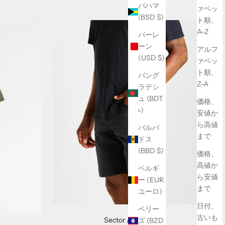
バハマ
ァベッ
(BSD $)
ト順、
A-Z
バーレ
ーン
アルフ
(USD $)
ァベッ
ト順、
バング
Z-A
ラデシ
ュ (BDT
価格、
৳)
安値か
ら高値
バルバ
まで
ドス
(BBD $)
価格、
高値か
ベルギ
ら安値
ー (EUR
まで
ユーロ)
日付、
ベリー
古いも
Sector // Short
ズ (BZD