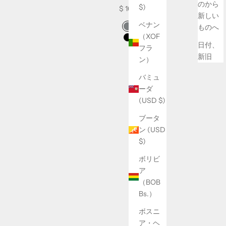
のから
$)
Sale price
$ 160
新しい
ベナン
Swatch Selectors for Sector // S
ものへ
グレー
（XOF
tors for Mission Tee : S1
ブラック
日付、
フラ
新旧
ン）
バミュ
ーダ
(USD $)
ブータ
ン (USD
$)
ボリビ
ア
（BOB
Bs.）
ボスニ
ア・ヘ