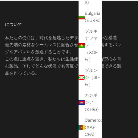
$)
Bulgaria
(EUR €)
について
ブルキ
私たちの使命は、時代を超越したデザイン、モダンな構造、
ナファ
最先端の素材をシームレスに融合させ、業界を定義するバッ
ソ
グやアパレルを創造することです。
（XOF
この点に重点を置き、私たちは生涯使える製品、探究心を育
Fr）
む製品、そしてどんな状況でも何度でも確実に往復できる製
ブルン
品を作っている。
ジ（BIF
Fr）
カンボ
ジア
(KHR៛)
Cameroon
(XAF
CFA)