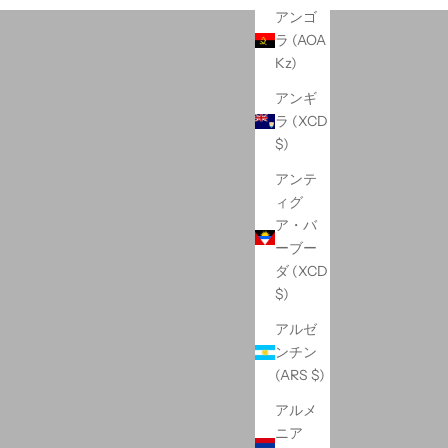
R
アンゴ
ラ (AOA
Kz)
アンギ
ラ (XCD
$)
アンテ
ィグ
ア・バ
ーブー
ダ (XCD
$)
アルゼ
ンチン
(ARS $)
アルメ
ニア