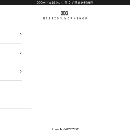
200米ドル以上のご注文で世界送料無料
MISSION WORKSHOP
カートが空です