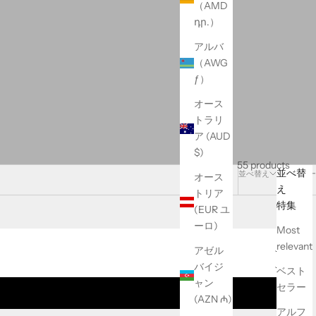
（AMD
դր.）
アルバ
（AWG
ƒ）
オース
トラリ
ア (AUD
$)
55 products
並べ替
並べ替え
フィルター
オース
え
トリア
特集
(EUR ユ
ーロ)
Most
relevant
アゼル
バイジ
ベスト
ャン
セラー
(AZN ₼)
アルフ