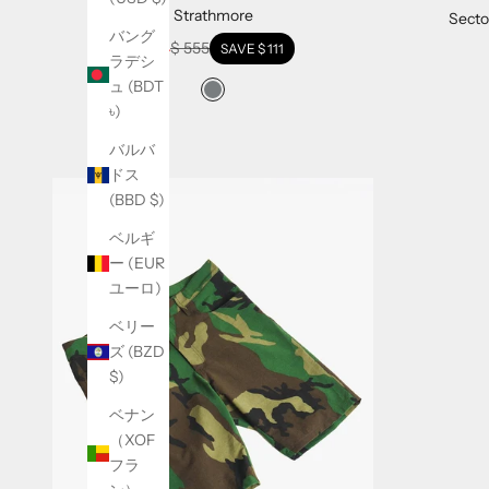
g
Strathmore
Sect
n
バング
Sale price
Regular price
$ 444
$ 555
SAVE
$ 111
u
ラデシ
p
ュ (BDT
Swatch Selectors for Strathmore
グレー
f
৳)
o
バルバ
r
ドス
o
(BBD $)
u
r
ベルギ
e
ー (EUR
m
ユーロ)
a
ベリー
i
ズ (BZD
l
$)
n
e
ベナン
w
（XOF
s
フラ
l