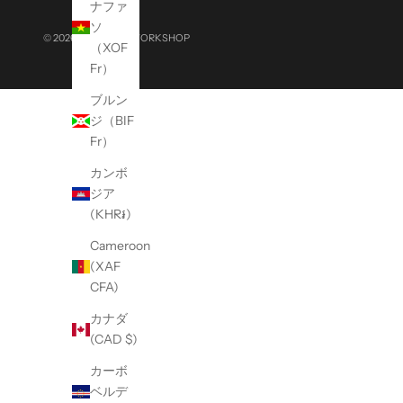
ナファ
a
ソ
l
© 2026 - MISSION WORKSHOP
（XOF
e
Fr）
v
ブルン
e
ジ（BIF
n
Fr）
t
s
カンボ
,
ジア
a
(KHR៛)
n
d
Cameroon
p
(XAF
r
CFA)
o
カナダ
m
(CAD $)
o
t
カーボ
i
ベルデ