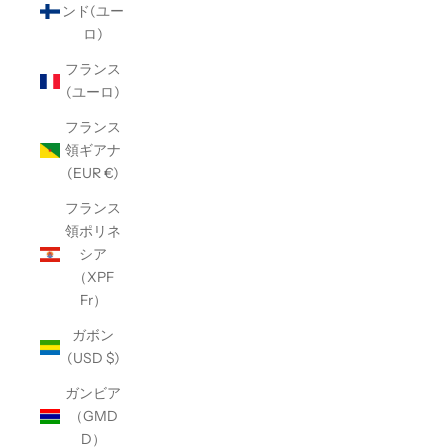
ンド(ユー
ロ)
フランス
(ユーロ)
フランス
領ギアナ
(EUR €)
フランス
領ポリネ
シア
（XPF
Fr）
ガボン
(USD $)
ガンビア
（GMD
D）