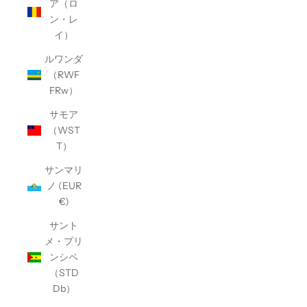
ア（ロ
ン・レ
イ）
ルワンダ
（RWF
FRw）
サモア
（WST
T）
サンマリ
ノ (EUR
€)
サント
メ・プリ
ンシペ
（STD
Db）