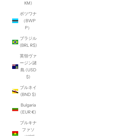
КМ)
ボツワナ
（BWP
P）
ブラジル
(BRL R$)
英領ヴァ
ージン諸
島 (USD
$)
ブルネイ
(BND $)
Bulgaria
(EUR €)
ブルキナ
ファソ