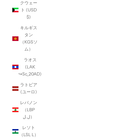
クウェー
ト (USD
$)
キルギス
タン
（KGSソ
ム）
ラオス
(LAK
↪Sc_20AD)
ラトビア
(ユーロ)
レバノン
（LBP
ل.ل）
レソト
（LSL L）