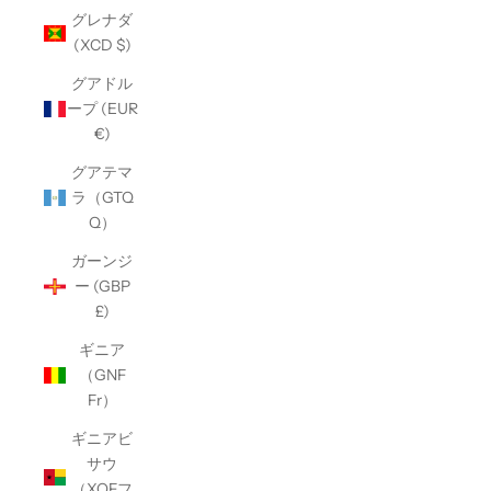
グレナダ
(XCD $)
グアドル
ープ (EUR
€)
グアテマ
ラ（GTQ
Q）
ガーンジ
ー (GBP
£)
ギニア
（GNF
Fr）
ギニアビ
サウ
（XOFフ