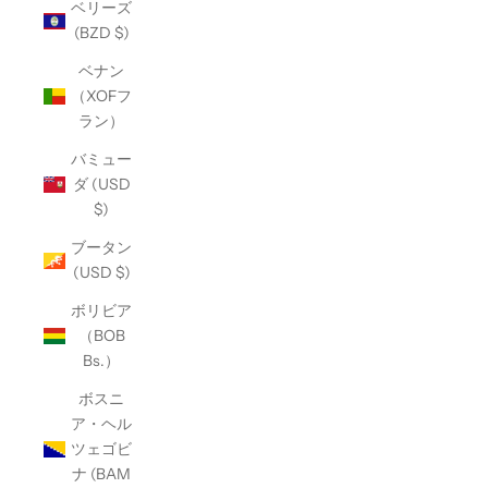
ベリーズ
(BZD $)
ベナン
（XOFフ
ラン）
バミュー
ダ (USD
$)
ブータン
(USD $)
ボリビア
（BOB
Bs.）
ボスニ
ア・ヘル
ツェゴビ
ナ (BAM