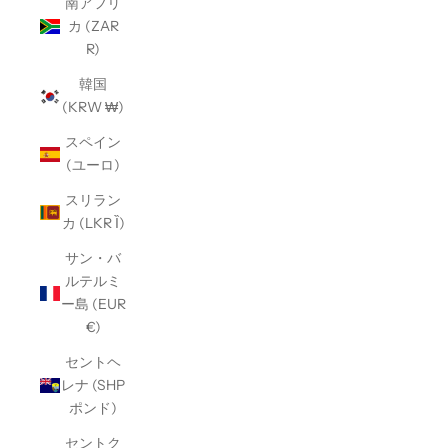
南アフリ
カ (ZAR
R)
韓国
(KRW ₩)
スペイン
(ユーロ)
スリラン
カ (LKR Ȉ)
サン・バ
ルテルミ
ー島 (EUR
€)
セントヘ
レナ (SHP
ポンド)
セントク