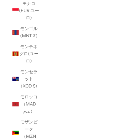
モナコ
(EUR ユー
ロ)
モンゴル
(MNT ₮)
モンテネ
グロ(ユー
ロ)
モンセラ
ット
(XCD $)
モロッコ
（MAD
د.م.）
モザンビ
ーク
（MZN