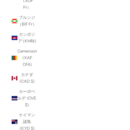
（XOF
Fr）
ブルンジ
（BIF Fr）
カンボジ
ア (KHR៛)
Cameroon
(XAF
CFA)
カナダ
(CAD $)
カーボベ
ルデ (CVE
$)
ケイマン
諸島
(KYD $)