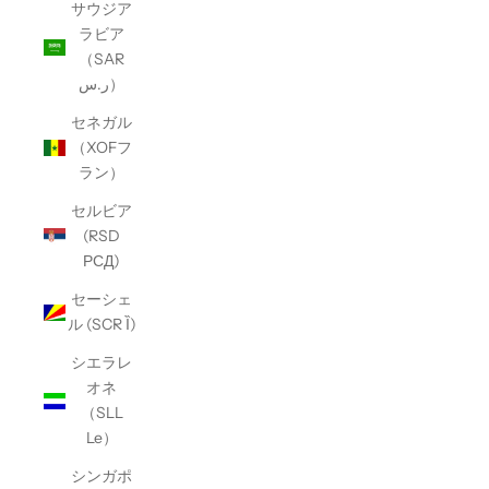
サウジア
ラビア
（SAR
ر.س）
セネガル
（XOFフ
ラン）
セルビア
(RSD
РСД)
セーシェ
ル (SCR Ȉ)
シエラレ
オネ
（SLL
Le）
シンガポ