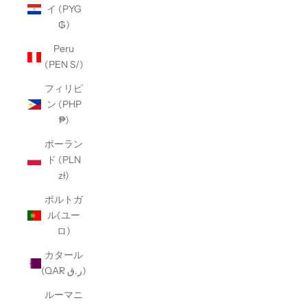
イ (PYG
₲)
Peru
(PEN S/)
フィリピ
ン (PHP
₱)
ポーラン
ド (PLN
zł)
ポルトガ
ル(ユー
ロ)
カタール
(QAR ر.ق)
ルーマニ