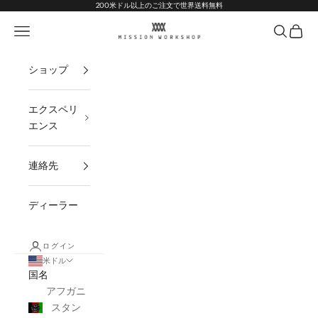
コンテンツへスキップ
Go to Accessibility Statement
200米ドル以上のご注文で世界送料無料
MISSION WORKSHOP
ナビゲーションメニューを開く
オープン
オープ
ショップ
エクスペリ
エンス
連絡先
ディーラー
ログイン
米ドル
国名
アフガニ
スタン