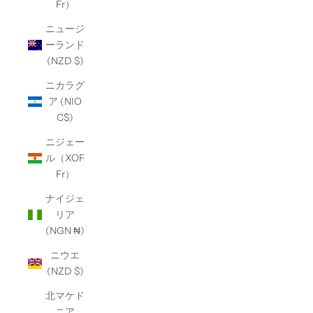
Fr）
ニュージ
ーランド
(NZD $)
ニカラグ
ア (NIO
C$)
ニジェー
ル（XOF
Fr）
ナイジェ
リア
(NGN ₦)
ニウエ
(NZD $)
北マケド
ニア