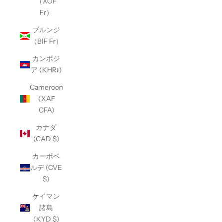
（XOF
Fr）
ブルンジ
（BIF Fr）
カンボジ
ア (KHR៛)
Cameroon
(XAF
CFA)
カナダ
(CAD $)
カーボベ
ルデ (CVE
$)
ケイマン
諸島
(KYD $)