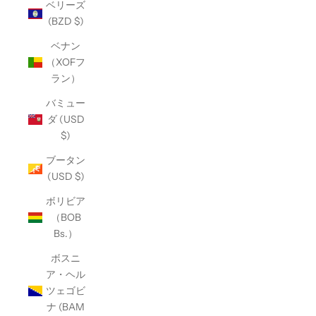
ベリーズ
(BZD $)
ベナン
（XOFフ
ラン）
バミュー
ダ (USD
$)
ブータン
(USD $)
ボリビア
（BOB
Bs.）
ボスニ
ア・ヘル
ツェゴビ
ナ (BAM