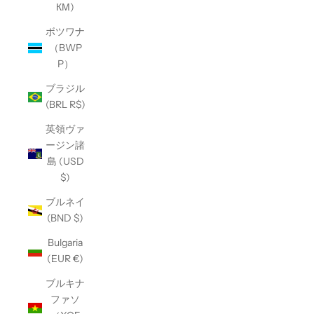
КМ)
ボツワナ
（BWP
P）
ブラジル
(BRL R$)
英領ヴァ
ージン諸
島 (USD
$)
ブルネイ
(BND $)
Bulgaria
(EUR €)
ブルキナ
ファソ