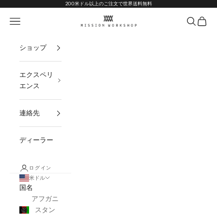
コンテンツへスキップ
Go to Accessibility Statement
200米ドル以上のご注文で世界送料無料
MISSION WORKSHOP
ナビゲーションメニューを開く
オープン
オープ
ショップ
エクスペリ
エンス
連絡先
ディーラー
ログイン
米ドル
国名
アフガニ
スタン