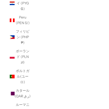
イ (PYG
₲)
Peru
(PEN S/)
フィリピ
ン (PHP
₱)
ポーラン
ド (PLN
zł)
ポルトガ
ル(ユー
ロ)
カタール
(QAR ر.ق)
ルーマニ