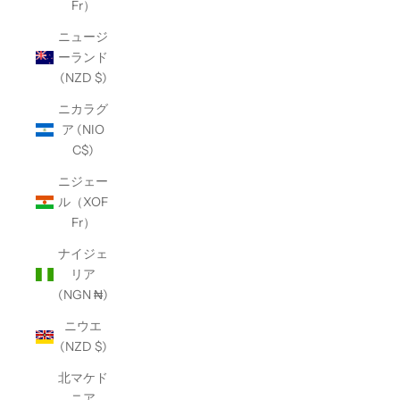
Fr）
ニュージ
ーランド
(NZD $)
ニカラグ
ア (NIO
C$)
ニジェー
ル（XOF
Fr）
ナイジェ
リア
(NGN ₦)
ニウエ
(NZD $)
北マケド
ニア