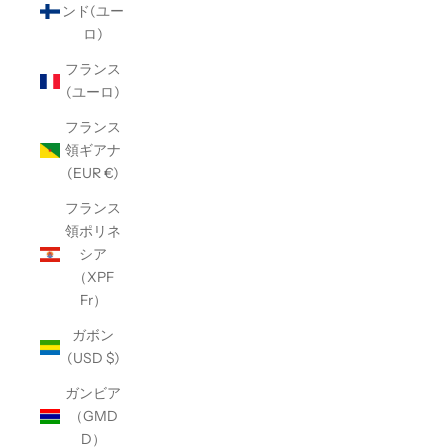
ンド(ユー
ロ)
フランス
(ユーロ)
フランス
領ギアナ
(EUR €)
フランス
領ポリネ
シア
（XPF
Fr）
ガボン
(USD $)
ガンビア
（GMD
D）