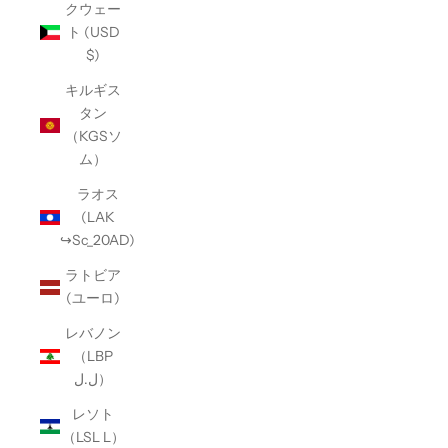
クウェー
ト (USD
$)
キルギス
タン
（KGSソ
ム）
ラオス
(LAK
↪Sc_20AD)
ラトビア
(ユーロ)
レバノン
（LBP
ل.ل）
レソト
（LSL L）