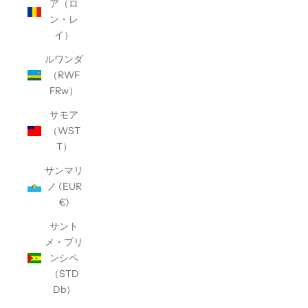
ア（ロ
ン・レ
イ）
ルワンダ
（RWF
FRw）
サモア
（WST
T）
サンマリ
ノ (EUR
€)
サント
メ・プリ
ンシペ
（STD
Db）