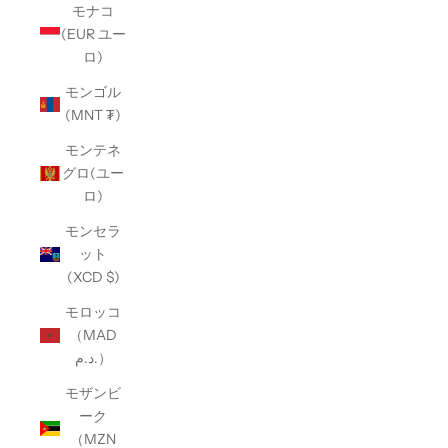
モナコ
(EUR ユー
ロ)
モンゴル
(MNT ₮)
モンテネ
グロ(ユー
ロ)
モンセラ
ット
(XCD $)
モロッコ
（MAD
د.م.）
モザンビ
ーク
（MZN