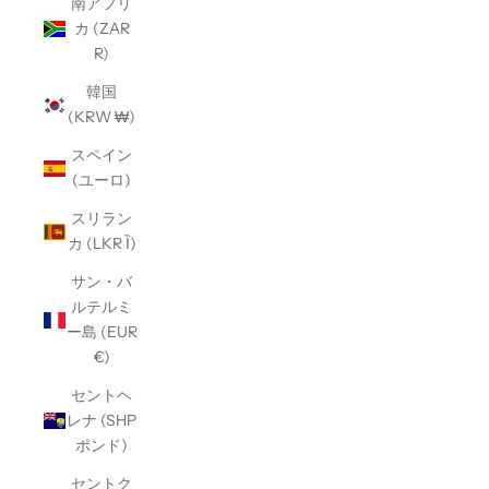
南アフリ
カ (ZAR
R)
韓国
(KRW ₩)
スペイン
(ユーロ)
スリラン
カ (LKR Ȉ)
サン・バ
ルテルミ
ー島 (EUR
€)
セントヘ
レナ (SHP
ポンド)
セントク