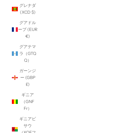
グレナダ
(XCD $)
グアドル
ープ (EUR
€)
グアテマ
ラ（GTQ
Q）
ガーンジ
ー (GBP
£)
ギニア
（GNF
Fr）
ギニアビ
サウ
（XOFフ