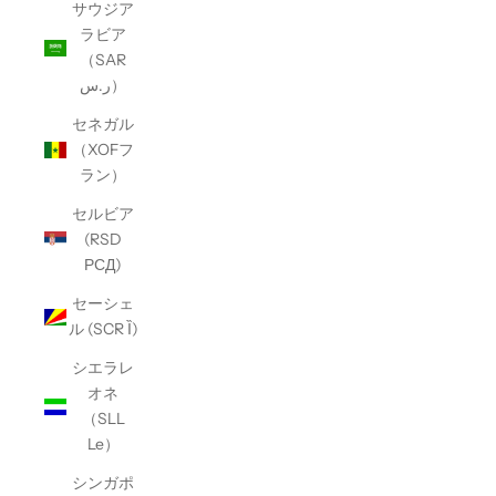
サウジア
ラビア
（SAR
ر.س）
セネガル
（XOFフ
ラン）
セルビア
(RSD
РСД)
セーシェ
ル (SCR Ȉ)
シエラレ
オネ
（SLL
Le）
シンガポ